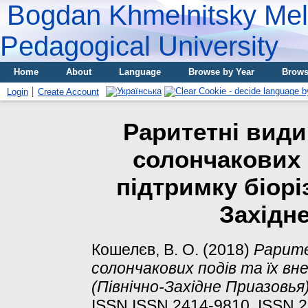
Bogdan Khmelnitsky Meli
Pedagogical University
Home
About
Language
Browse by Year
Brows
Login
Create Account
Раритетні види
солончакових п
підтримку біорі
Західн
Кошелєв, В. О.
(2018)
Рарите
солончакових подів та їх вн
(Північно-Західне Приазовья)
ISSN ISSN 2414-9810, ISSN 