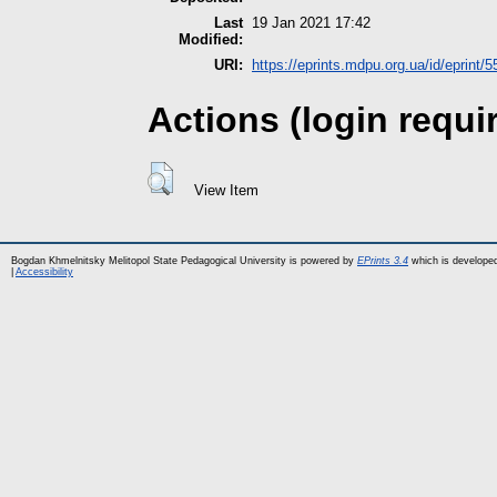
Last
19 Jan 2021 17:42
Modified:
URI:
https://eprints.mdpu.org.ua/id/eprint/5
Actions (login requi
View Item
Bogdan Khmelnitsky Melitopol State Pedagogical University is powered by
EPrints 3.4
which is develope
|
Accessibility