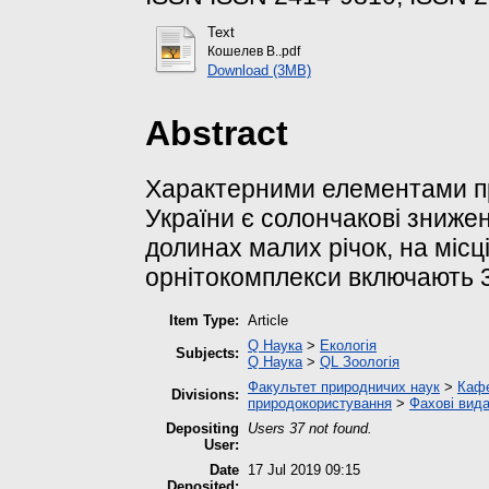
Text
Кошелев В..pdf
Download (3MB)
Abstract
Характерними елементами п
України є солончакові знижен
долинах малих річок, на місці
орнітокомплекси включають 3
Item Type:
Article
Q Наука
>
Екологія
Subjects:
Q Наука
>
QL Зоологія
Факультет природничих наук
>
Кафе
Divisions:
природокористування
>
Фахові вид
Depositing
Users 37 not found.
User:
Date
17 Jul 2019 09:15
Deposited: