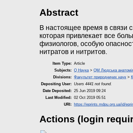
Abstract
В настоящее время в связи с
которая привлекает все бол
физиологов, особую опаснос
нитратов и нитритов.
Item Type:
Article
Subjects:
Q Наука
>
QM Людська анатомі
Divisions:
Факультет природничих наук
>
К
Depositing User:
Users 4441 not found.
Date Deposited:
25 Jun 2019 09:24
Last Modified:
02 Oct 2019 05:51
URI:
https://eprints.mdpu.org.ua/id/epri
Actions (login requi