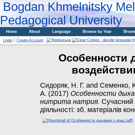
Bogdan Khmelnitsky Meli
Pedagogical University
Home
About
Language
Browse by Year
Brows
Login
Create Account
Особенности 
воздействи
Сидоряк, Н. Г.
and
Семенко, К
А.
(2017)
Особенности дыхан
нитрита натрия.
Сучасний с
діяльності: зб. матеріалів кон