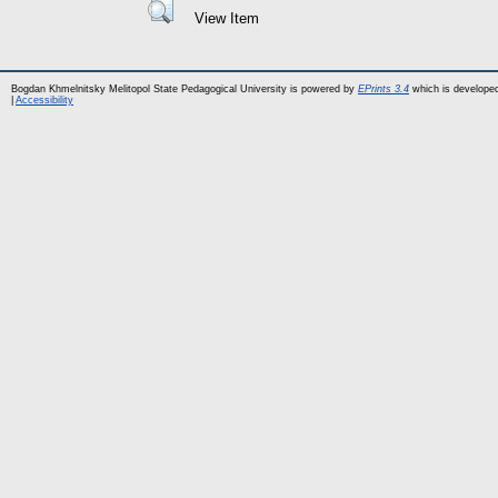
View Item
Bogdan Khmelnitsky Melitopol State Pedagogical University is powered by
EPrints 3.4
which is develope
|
Accessibility