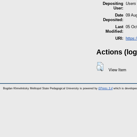
Depositing
Users 
User:
Date
09 Au
Deposited:
Last
05 Oc
Modified:
URI:
https:
Actions (log
View Item
Bogdan Khmelnitsky Melitopol State Pedagogical University is powered by
EPrints 3.4
which is develope