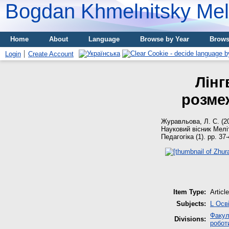
Bogdan Khmelnitsky Meli
Home
About
Language
Browse by Year
Brows
Login
Create Account
Лінг
розме
Журавльова, Л. С.
(2
Науковий вісник Мелі
Педагогіка (1). pp. 3
Item Type:
Article
Subjects:
L Осв
Факул
Divisions:
робот