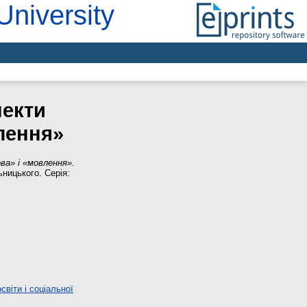
University
пекти
лення»
ва» і «мовлення».
ницького. Серія:
віти і соціальної