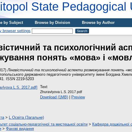
topol State Pedagogical 
e by Subject
Browse by Division
Browse by Author
вістичний та психологічний ас
жування понять «мова» і «мов
017)
Лінгвістичний та психологічний аспекти розмежування понять «мо
топольського державного педагогічного університету імені Богдана Хмель
7-41. ISSN 2219-5203
Text
Zhuravlyova L.S. 2017.pdf
Download (1MB)
|
Preview
іта
>
L Освіта (Загальне)
ьтет соціально-педагогічної та мистецької освіти
>
Кафедра дошкільної ос
и
>
Фахові видання