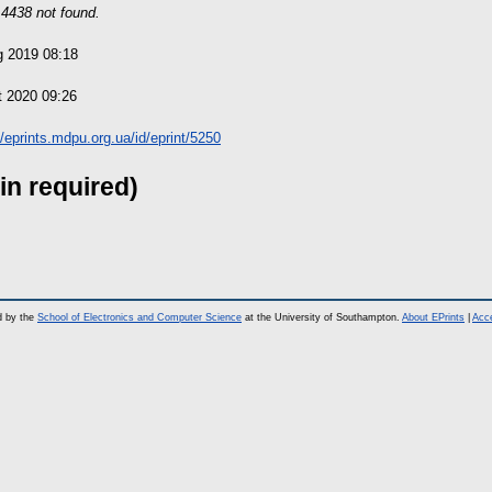
4438 not found.
g 2019 08:18
t 2020 09:26
//eprints.mdpu.org.ua/id/eprint/5250
in required)
d by the
School of Electronics and Computer Science
at the University of Southampton.
About EPrints
|
Acce