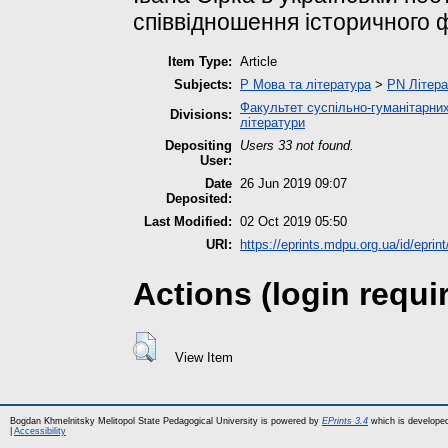
спiввіднoшeння істopичного 
Item Type:
Article
Subjects:
P Мова та література
>
PN Літера
Факультет суспільно-гуманітарних
Divisions:
літератури
Depositing
Users 33 not found.
User:
Date
26 Jun 2019 09:07
Deposited:
Last Modified:
02 Oct 2019 05:50
URI:
https://eprints.mdpu.org.ua/id/eprin
Actions (login requi
View Item
Bogdan Khmelnitsky Melitopol State Pedagogical University is powered by
EPrints 3.4
which is develope
|
Accessibility