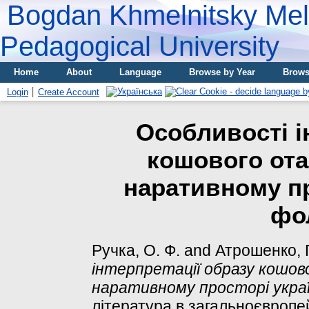
Bogdan Khmelnitsky Meli
Pedagogical University
Home
About
Language
Browse by Year
Brows
Login
Create Account
Особливості і
кошового ота
наративному пр
фо
Ручка, О. Ф.
and
Атрошенко, Г.
інтерпретації образу кошов
наративному просторі украї
література в загальноєвропейс