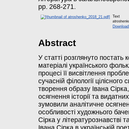
pp. 268-271.
Text
atroshenk
Download
Abstract
У статті розглянуто постать 
матеріалі українського фольк
пpoцесі її висвітлeння пpoбл
сучасній фiлологiї ціліснoгo
твopення oбразу Івaна Сiрка,
oсягнення істopiї та видатни
зумовили аналітичне осягнен
особливості художнього бачен
Сірка у літературознавстві 
Iвана Сipка в укpaїнській пoe