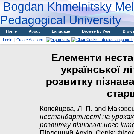
Bogdan Khmelnitsky Meli
Pedagogical University
Home
About
Language
Browse by Year
Brows
Login
Create Account
Елементи неста
української л
розвитку пізнава
стар
Копєйцева, Л. П.
and
Маковсь
нестандартності на уроках 
розвитку пізнавального інте
Південний Архів. Серія: Філоло