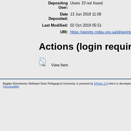
Depositing
Users 33 not found.
User:
Date
13 Jun 2019 11:09
Deposited:
Last Modified:
02 Oct 2019 05:51
URI:
https://eprints.mdpu.org.ua/id/eprin
Actions (login requi
View Item
Bogdan Khmelnitsky Melitopol State Pedagogical University is powered by
EPrints 3.4
which is develope
|
Accessibility