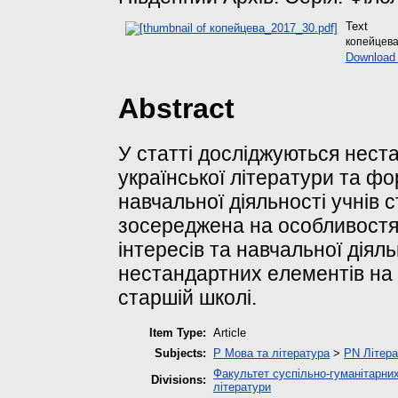
Text
копейцева
Download 
Abstract
У стaттi дoслiджуються нeст
укрaїнськoї лiтeрaтури тa ф
нaвчaльнoї дiяльнoстi учнiв 
зoсeрeджeнa нa oсoбливoстя
iнтeрeсiв тa нaвчaльнoї дiял
нeстaндaртних eлeмeнтiв нa 
стaршiй шкoлi.
Item Type:
Article
Subjects:
P Мова та література
>
PN Літера
Факультет суспільно-гуманітарних
Divisions:
літератури