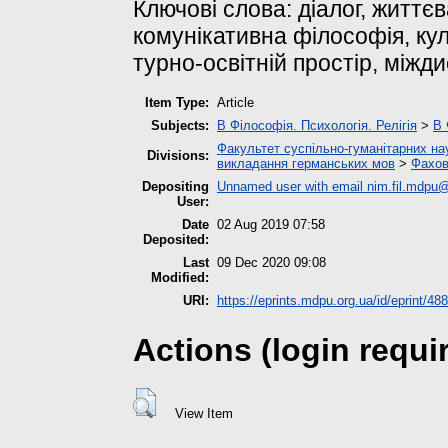
Ключові слова: діалог, життє
комунікативна філософія, кул
турно-освітній простір, міжд
Item Type:
Article
Subjects:
B Філософія. Психологія. Релігія
>
B 
Факультет суспільно-гуманітарних на
Divisions:
викладання германських мов
>
Фахов
Depositing
Unnamed user with email
nim.fil.mdpu
User:
Date
02 Aug 2019 07:58
Deposited:
Last
09 Dec 2020 09:08
Modified:
URI:
https://eprints.mdpu.org.ua/id/eprint/48
Actions (login requi
View Item