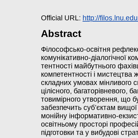
Official URL:
http://filos.lnu.e
Abstract
Філософсько-освітня рефлек
комунікативно-діалогічної ко
тентності майбутнього фахівц
компетентності і мистецтва ж
складних умовах мінливого св
цілісного, багаторівневого, ба
товимірного утворення, що б
забезпечить суб’єктам вищої 
монійну інформативно-екзист
освітньому просторі професі
підготовки та у вибудові стра