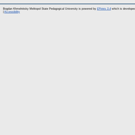
Bogdan Khmelnitsky Melitopol State Pedagogical University is powered by
EPrints 3.4
which is develope
|
Accessibility