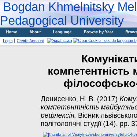
Bogdan Khmelnitsky Meli
Pedagogical University
Home
About
Language
Browse by Year
Brows
Login
Create Account
Комунікат
компетентність 
філософсько-
Денисенко, Н. В.
(2017)
Кому
компетентність майбутньог
рефлексія.
Вісник львівськог
політологічні студії (14). pp.