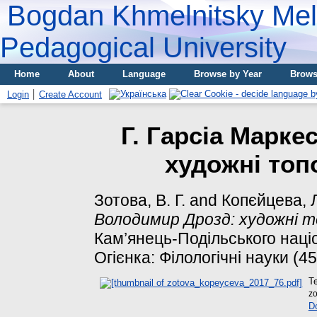
Bogdan Khmelnitsky Meli
Pedagogical University
Home
About
Language
Browse by Year
Brows
Login
Create Account
Г. Гарсіа Марке
художні топ
Зотова, В. Г.
and
Копєйцева, Л
Володимир Дрозд: художні 
Кам’янець-Подільського націо
Огієнка: Філологічні науки (4
T
z
D