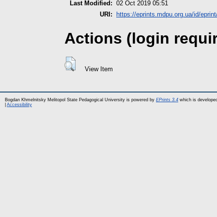
Last Modified:
02 Oct 2019 05:51
URI:
https://eprints.mdpu.org.ua/id/eprin
Actions (login requi
View Item
Bogdan Khmelnitsky Melitopol State Pedagogical University is powered by
EPrints 3.4
which is develope
|
Accessibility