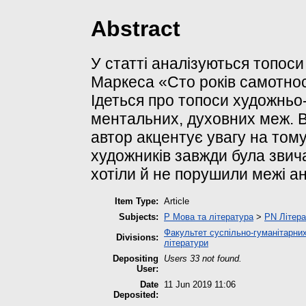
Abstract
У статті аналізуються топоси
Маркеса «Сто років самотності
Ідеться про топоси художньо-
ментальних, духовних меж. В
автор акцентує увагу на тому
художників завжди була звича
хотіли й не порушили межі а
Item Type:
Article
Subjects:
P Мова та література
>
PN Літера
Факультет суспільно-гуманітарних
Divisions:
літератури
Depositing
Users 33 not found.
User:
Date
11 Jun 2019 11:06
Deposited: