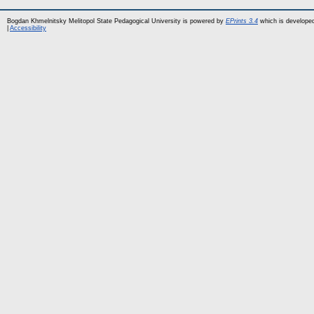
Bogdan Khmelnitsky Melitopol State Pedagogical University is powered by
EPrints 3.4
which is develope
|
Accessibility