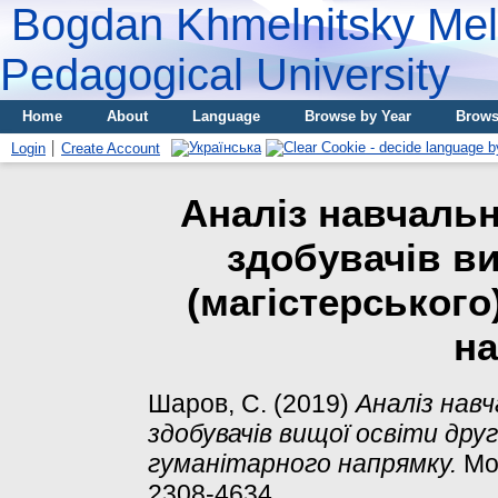
Bogdan Khmelnitsky Meli
Pedagogical University
Home
About
Language
Browse by Year
Brows
Login
Create Account
Аналіз навчальн
здобувачів ви
(магістерського
н
Шаров, С.
(2019)
Аналіз нав
здобувачів вищої освіти дру
гуманітарного напрямку.
Мол
2308-4634