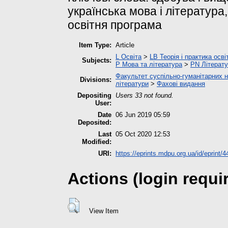
українська мова і література
освітня програма
Item Type:
Article
L Освіта
>
LB Теорія і практика осв
Subjects:
P Мова та література
>
PN Літерату
Факультет суспільно-гуманітарних н
Divisions:
літератури
>
Фахові видання
Depositing
Users 33 not found.
User:
Date
06 Jun 2019 05:59
Deposited:
Last
05 Oct 2020 12:53
Modified:
URI:
https://eprints.mdpu.org.ua/id/eprint/4
Actions (login requi
View Item