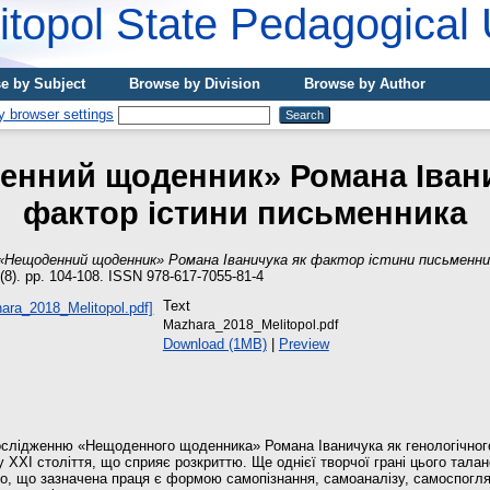
topol State Pedagogical 
e by Subject
Browse by Division
Browse by Author
енний щоденник» Романа Івани
фактор істини письменника
«Нещоденний щоденник» Романа Іваничука як фактор істини письменни
 (8). pp. 104-108. ISSN 978-617-7055-81-4
Text
Mazhara_2018_Melitopol.pdf
Download (1MB)
|
Preview
слідженню «Нещоденного щоденника» Романа Іваничука як генологічного
 ХХІ століття, що сприяє розкриттю. Ще однієї творчої грані цього талан
, що зазначена праця є формою самопізнання, самоаналізу, самоспогля