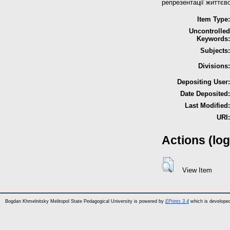
репрезентації життєв
Item Type:
Uncontrolled
Keywords:
Subjects:
Divisions:
Depositing User:
Date Deposited:
Last Modified:
URI:
Actions (log
View Item
Bogdan Khmelnitsky Melitopol State Pedagogical University is powered by
EPrints 3.4
which is develope