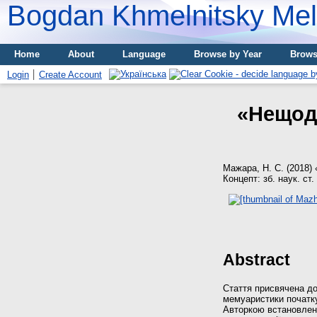
Bogdan Khmelnitsky Meli
Home
About
Language
Browse by Year
Brows
Login
Create Account
«Нещод
Мажара, Н. С.
(2018)
Концепт: зб. наук. ст.
Abstract
Стаття присвячена до
мемуаристики початку
Авторкою встановлено