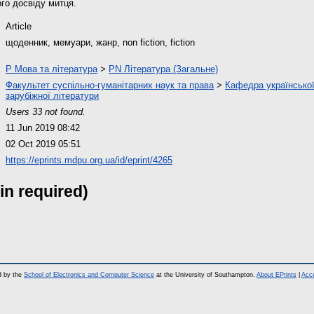
ого досвіду митця.
Article
щоденник, мемуари, жанр, non fiction, fiction
P Мова та література
>
PN Література (Загальне)
Факультет суспільно-гуманітарних наук та права
>
Кафедра української
зарубіжної літератури
Users 33 not found.
11 Jun 2019 08:42
02 Oct 2019 05:51
https://eprints.mdpu.org.ua/id/eprint/4265
in required)
d by the
School of Electronics and Computer Science
at the University of Southampton.
About EPrints
|
Acce