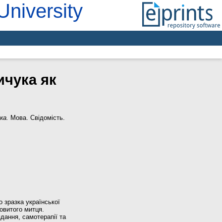
University
чука як
ка.
Мова. Свідомість.
 зразка української
овитого митця.
дання, самотерапії та