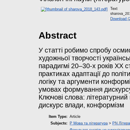
Text
sharova_20
Download (
Abstract
У статті робимо спробу осми
художньої творчості українсь
парадигмі 20–30-х років ХХ с
практиках адаптації до політ
логіку та аргументи конформі
умовах формування дискурсу
Ключові слова: літературний 
дискурс влади, конформізм
Item Type:
Article
Subjects:
P Мова та література
>
PN Літера
Факультет суспільно-гуманітарних