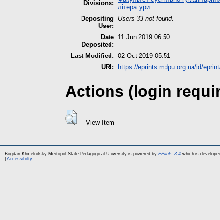
Divisions:
літератури
Depositing
Users 33 not found.
User:
Date
11 Jun 2019 06:50
Deposited:
Last Modified:
02 Oct 2019 05:51
URI:
https://eprints.mdpu.org.ua/id/eprin
Actions (login requi
View Item
Bogdan Khmelnitsky Melitopol State Pedagogical University is powered by
EPrints 3.4
which is develope
|
Accessibility