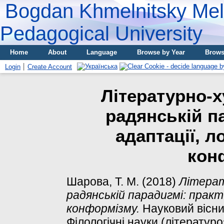
Bogdan Khmelnitsky Meli
Pedagogical University
Home
About
Language
Browse by Year
Brows
Login
Create Account
Літературно-х
радянській п
адаптації, л
кон
Шарова, Т. М.
(2018)
Літерат
радянській парадигмі: практ
конформізму.
Науковий вісни
Філологічні науки (літературо