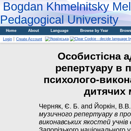
Bogdan Khmelnitsky Meli
Pedagogical University
Home
About
Language
Browse by Year
Brows
Login
Create Account
Особистісна а
репертуару в 
психолого-викон
дитячих 
Черняк, Є. Б.
and
Йоркін, В.В.
музичного репертуару в про
виконавських якостей учнів
Запорізького національного ун