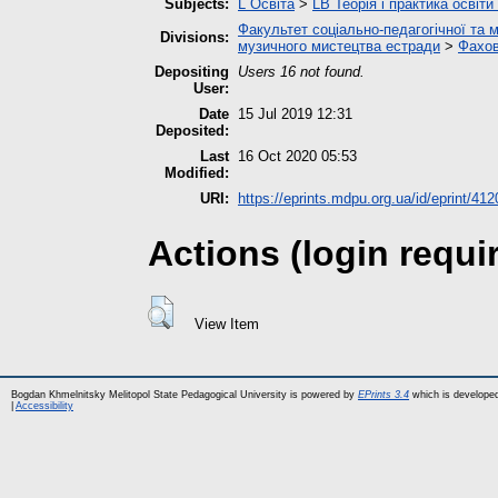
Subjects:
L Освіта
>
LB Теорія і практика освіти
Факультет соціально-педагогічної та м
Divisions:
музичного мистецтва естради
>
Фахов
Depositing
Users 16 not found.
User:
Date
15 Jul 2019 12:31
Deposited:
Last
16 Oct 2020 05:53
Modified:
URI:
https://eprints.mdpu.org.ua/id/eprint/412
Actions (login requi
View Item
Bogdan Khmelnitsky Melitopol State Pedagogical University is powered by
EPrints 3.4
which is develope
|
Accessibility