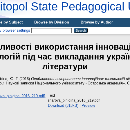
topol State Pedagogical 
e by Subject
Browse by Division
Browse by Author
ливості використання інновац
логій під час викладання украї
літератури
ігіна, Ю. Г.
(2016)
Особливості використання інноваційних технологій пі
ри.
Наукові записки Національного університету «Острозька академія». Сер
Text
sharova_pinigina_2016_219.pdf
Download (318kB)
|
Preview