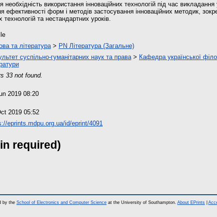
я необхідність використання інноваційних технологій під час викладання 
ня ефективності форм і методів застосування інноваційних методик, зок
х технологій та нестандартних уроків.
cle
ова та література
>
PN Література (Загальне)
льтет суспільно-гуманітарних наук та права
>
Кафедра української філол
ратури
s 33 not found.
un 2019 08:20
ct 2019 05:52
s://eprints.mdpu.org.ua/id/eprint/4091
in required)
d by the
School of Electronics and Computer Science
at the University of Southampton.
About EPrints
|
Acce