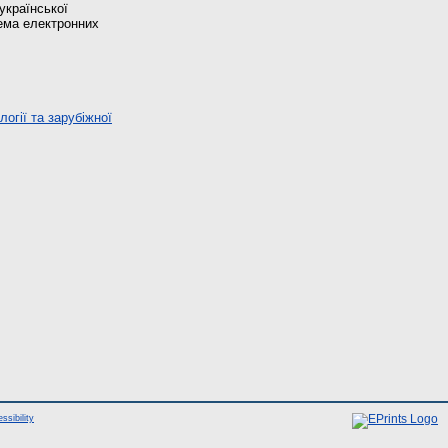
української
рема електронних
огії та зарубіжної
ssibility