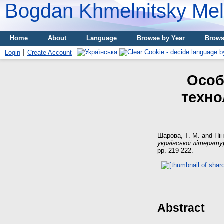
Bogdan Khmelnitsky Meli
Home
About
Language
Browse by Year
Brows
Login
Create Account
Особ
техно
Шарова, Т. М.
and
Пін
української літерату
pp. 219-222.
Abstract