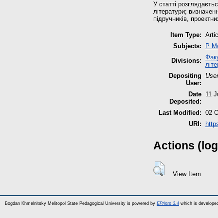
У статті розглядаєтьс
літератури; визначен
підручників, проектни
Item Type:
Arti
Subjects:
P М
Факу
Divisions:
літе
Depositing
User
User:
Date
11 J
Deposited:
Last Modified:
02 O
URI:
http
Actions (log
View Item
Bogdan Khmelnitsky Melitopol State Pedagogical University is powered by
EPrints 3.4
which is develope