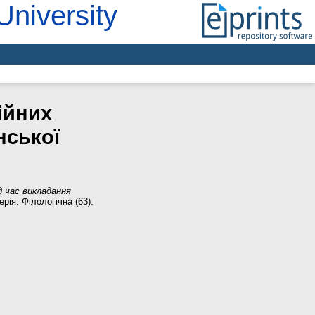
University
ійних
нської
д час викладання
ія: Філологічна (63).