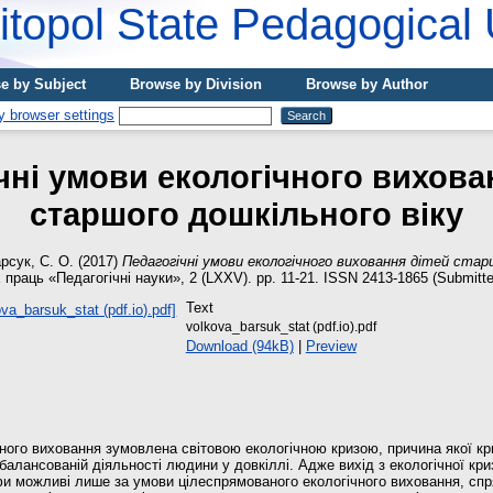
topol State Pedagogical 
e by Subject
Browse by Division
Browse by Author
чні умови екологічного вихова
старшого дошкільного віку
рсук, С. О.
(2017)
Педагогічні умови екологічного виховання дітей ста
праць «Педагогічні науки», 2 (LXXV). pp. 11-21. ISSN 2413-1865 (Submitte
Text
volkova_barsuk_stat (pdf.io).pdf
Download (94kB)
|
Preview
чного виховання зумовлена світовою екологічною кризою, причина якої кр
збалансованій діяльності людини у довкіллі. Адже вихід з екологічної кр
фи можливі лише за умови цілеспрямованого екологічного виховання, сп