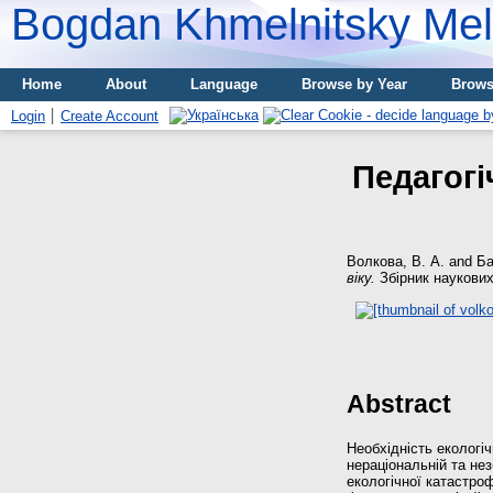
Bogdan Khmelnitsky Meli
Home
About
Language
Browse by Year
Brows
Login
Create Account
Педагогі
Волкова, В. А.
and
Ба
віку.
Збірник наукових 
Abstract
Необхідність екологі
нераціональній та не
екологічної катастро