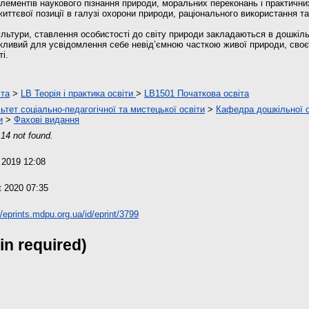
лементів наукового пізнання природи, моральних переконань і практични
 життєвої позиції в галузі охорони природи, раціонального використання т
ультури, ставлення особистості до світу природи закладаються в дошкіл
жливий для усвідомлення себе невід’ємною часткою живої природи, своєї
ті.
іта
>
LB Теорія і практика освіти
>
LB1501 Початкова освіта
ьтет соціально-педагогічної та мистецької освіти
>
Кафедра дошкільної ос
и
>
Фахові видання
14 not found.
 2019 12:08
t 2020 07:35
//eprints.mdpu.org.ua/id/eprint/3799
in required)