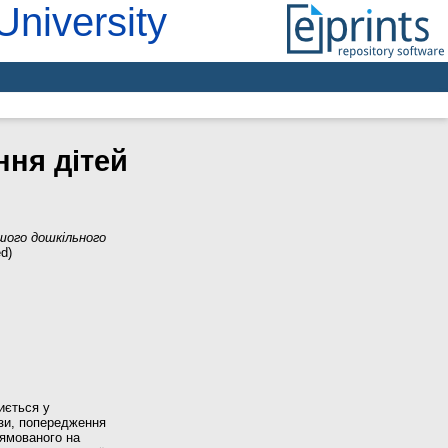
University
ння дітей
ршого дошкільного
d)
иється у
изи, попередження
рямованого на