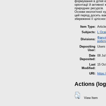
формування в дітей е
орієнтації й активної
природних ресурсів.
Основи екологічної к
цей період досить ва
збереженні її ціліснос
Item Type:
Article
Subjects:
L Осв
Факул
Divisions:
робот
Depositing
Users 
User:
Date
08 Jul
Deposited:
Last
15 Oc
Modified:
URI:
https:
Actions (log
View Item