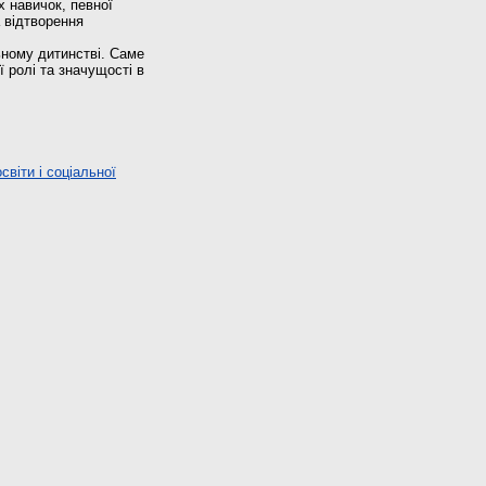
х навичок, певної
а відтворення
ьному дитинстві. Саме
 ролі та значущості в
віти і соціальної