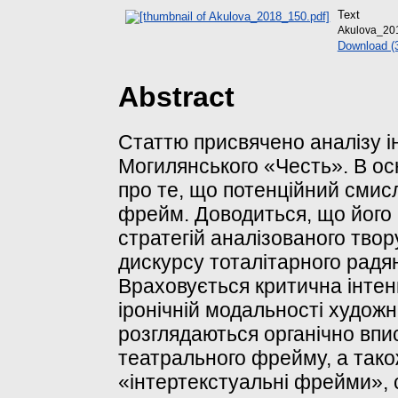
Text
Akulova_20
Download (
Abstract
Статтю присвячено аналізу і
Могилянського «Честь». В осн
про те, що потенційний смисл
фрейм. Доводиться, що його 
стратегій аналізованого тво
дискурсу тоталітарного радян
Враховується критична інтен
іронічній модальності худож
розглядаються органічно впис
театрального фрейму, а також
«інтертекстуальні фрейми», 