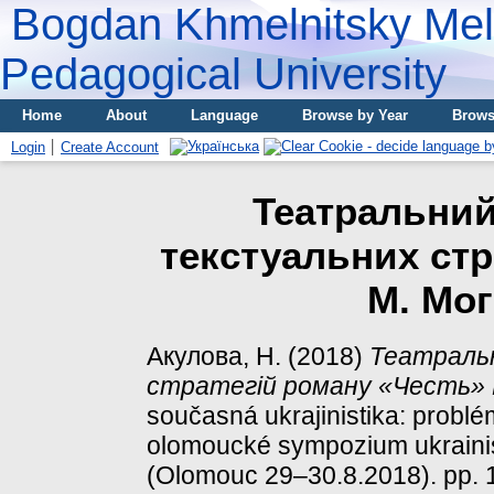
Bogdan Khmelnitsky Meli
Pedagogical University
Home
About
Language
Browse by Year
Brows
Login
Create Account
Театральний
текстуальних стр
М. Мо
Акулова, Н.
(2018)
Театраль
стратегій роману «Честь» 
současná ukrajinistika: problémy
olomoucké sympozium ukrainis
(Olomouc 29–30.8.2018). pp. 