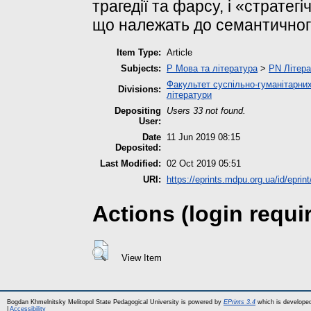
трагедії та фарсу, і «стратег
що належать до семантичног
Item Type:
Article
Subjects:
P Мова та література
>
PN Літера
Факультет суспільно-гуманітарних
Divisions:
літератури
Depositing
Users 33 not found.
User:
Date
11 Jun 2019 08:15
Deposited:
Last Modified:
02 Oct 2019 05:51
URI:
https://eprints.mdpu.org.ua/id/eprin
Actions (login requi
View Item
Bogdan Khmelnitsky Melitopol State Pedagogical University is powered by
EPrints 3.4
which is develope
|
Accessibility