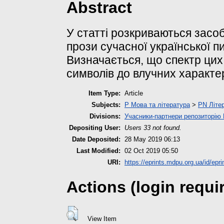
Abstract
У статті розкриваються засоб
прози сучасної української п
Визначається, що спектр цих 
символів до влучних характер
Item Type:
Article
Subjects:
P Мова та література
>
PN Літер
Divisions:
Учасники-партнери репозиторі
Depositing User:
Users 33 not found.
Date Deposited:
28 May 2019 06:13
Last Modified:
02 Oct 2019 05:50
URI:
https://eprints.mdpu.org.ua/id/epri
Actions (login requi
View Item