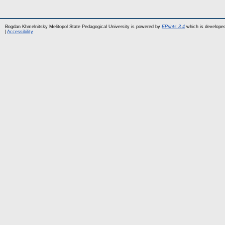
Bogdan Khmelnitsky Melitopol State Pedagogical University is powered by
EPrints 3.4
which is develope
|
Accessibility