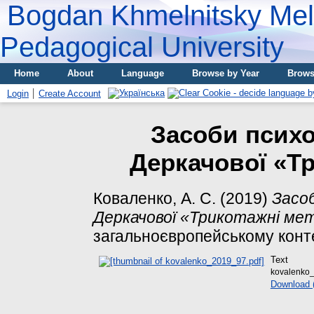
Bogdan Khmelnitsky Meli
Pedagogical University
Home
About
Language
Browse by Year
Brows
Login
Create Account
Засоби психол
Деркачової «Т
Коваленко, А. С.
(2019)
Засоб
Деркачової «Трикотажні ме
загальноєвропейському контекс
Text
kovalenko
Download 