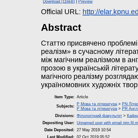
Download (116kB)
|
Preview
Official URL:
http://elar.kpnu.
Abstract
Статтю присвячено проблемі
реалізм» в сучасному літера
між магічним реалізмом в ан
прозою в українській літерат
магічного реалізму розгляда
україномовних художніх творі
Item Type:
Article
P Мова та література
>
PN Літер
Subjects:
P Мова та література
>
PR Англ
Divisions:
Філологічний факультет
>
Кафед
Depositing User:
Unnamed user with email
nim.fil
Date Deposited:
27 May 2019 10:54
Last Modified:
02 Oct 2019 05:52