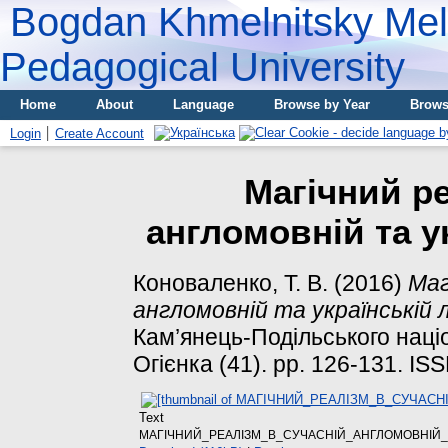
Bogdan Khmelnitsky Meli
Pedagogical University
Home
About
Language
Browse by Year
Brows
Login
Create Account
Магічний ре
англомовній та у
Коноваленко, Т. В.
(2016)
Маг
англомовній та українській 
Кам’янець-Подільського націо
Огієнка (41). pp. 126-131. I
Text
МАГIЧНИЙ_РЕАЛIЗМ_В_СУЧАСНIЙ_АНГЛОМОВНIЙ_Т