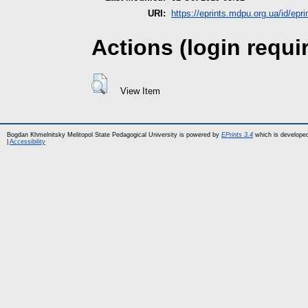
URI:
https://eprints.mdpu.org.ua/id/epri
Actions (login requi
View Item
Bogdan Khmelnitsky Melitopol State Pedagogical University is powered by
EPrints 3.4
which is develope
|
Accessibility