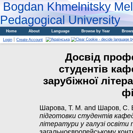
Bogdan Khmelnitsky Meli
Pedagogical University
Home
About
Language
Browse by Year
Brows
Login
Create Account
Досвід профе
студентів каф
зарубіжної літера
фі
Шарова, Т. М.
and
Шаров, С. 
підготовки студентів кафедр
літератури у галузі освіти т
загальноєвропейському контекс