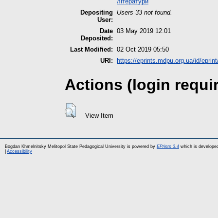
літератури
Depositing
Users 33 not found.
User:
Date
03 May 2019 12:01
Deposited:
Last Modified:
02 Oct 2019 05:50
URI:
https://eprints.mdpu.org.ua/id/eprin
Actions (login requi
View Item
Bogdan Khmelnitsky Melitopol State Pedagogical University is powered by
EPrints 3.4
which is develope
|
Accessibility