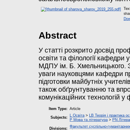
Tex
sha
Dow
Abstract
У статті розкрито досвід проф
освіти та філології кафедри у
МДПУ ім. Б. Хмельницького.
уваги науковцями кафедри п
підготовки майбутніх учителів
також обґрунтуванню та впр
комунікаційних технологій у 
Item Type:
Article
L Освіта
>
LB Теорія і практика о
Subjects:
P Мова та література
>
PN Літера
Факультет суспільно-гуманітарних
Divisions: