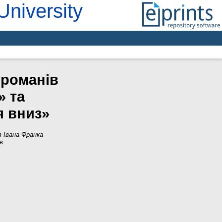
University
 романів
» та
я вниз»
в Івана Франка
в