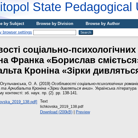
topol State Pedagogical 
e by Subject
Browse by Division
Browse by Author
ості соціально-психологічних
на Франка «Борислав сміється
льта Кроніна «Зірки дивлятьс
Огульчанська, О. А.
(2019)
Особливості соціально-психологічних романі
 та Арчибальта Кроніна «Зірки дивляться вниз».
Українська література 
контексті: зб. наук. пр. (2). pp. 138-141.
Text
lichkovska_2019_138.pdf
Download (200kB)
|
Preview