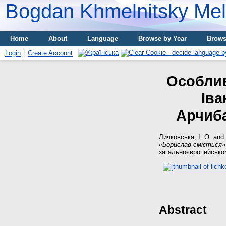
Bogdan Khmelnitsky Meli
Home
About
Language
Browse by Year
Brows
Login
Create Account
Особлив
Іва
Арчиба
Личковська, І. О.
and
«Борислав сміється»
загальноєвропейському 
Abstract