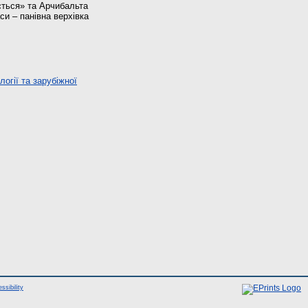
ється» та Арчибальта
си – панівна верхівка
огії та зарубіжної
ssibility