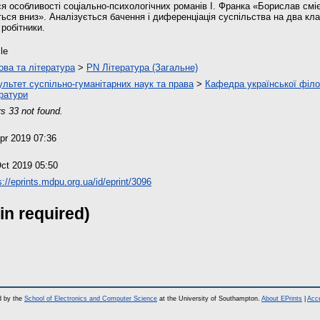
ся особливості соціально-психологічних романів І. Франка «Борислав смі
ться вниз». Аналізується бачення і диференціація суспільства на два кла
 робітники.
cle
ова та література
>
PN Література (Загальне)
льтет суспільно-гуманітарних наук та права
>
Кафедра української філол
ратури
s 33 not found.
pr 2019 07:36
ct 2019 05:50
s://eprints.mdpu.org.ua/id/eprint/3096
in required)
d by the
School of Electronics and Computer Science
at the University of Southampton.
About EPrints
|
Acce