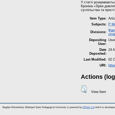
У статті розкривають
Кроніна «Зірки дивля
суспільства та прості
Item Type:
Arti
Subjects:
P М
Факу
Divisions:
літе
Depositing
User
User:
Date
24 A
Deposited:
Last Modified:
02 O
URI:
http
Actions (log
View Item
Bogdan Khmelnitsky Melitopol State Pedagogical University is powered by
EPrints 3.4
which is develope