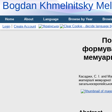
Bogdan Khmelnitsky Meli
Home
About
Language
Browse by Year
Brows
Login
Create Account
По
формува
мемуарн
Касаджи, С. І.
and
Ма
матеріалі мемуарної 
загальноєвропейському 