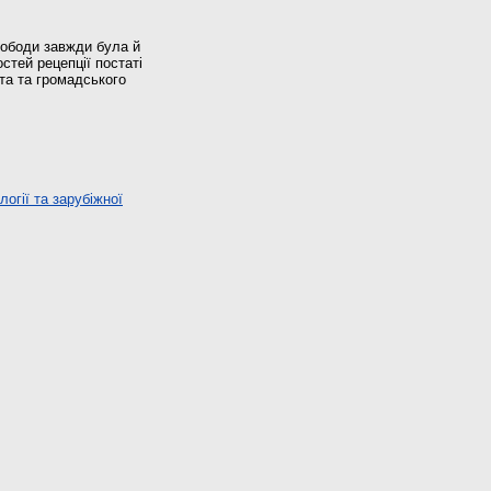
свободи завжди була й
стей рецепції постаті
ста та громадського
огії та зарубіжної