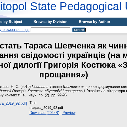
topol State Pedagogical 
e by Subject
Browse by Division
Browse by Author
стать Тараса Шевченка як чин
ння свідомості українців (на м
ої дилогії Григорія Костюка «Зу
прощання»)
жара, Н. С.
(2019)
Постать Тараса Шевченка як чинник формування свідо
дилогії Григорія Костюка «Зустрічі і прощання»).
Українська література 
контексті: зб. наук. пр. (2). pp. 92-96.
Text
magara_2019_92.pdf
Download (204kB)
|
Preview