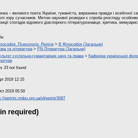
нка – великого поета України, гуманіста, виразника правди і всебічної 
олі зору сучасників. Метою наукової розвідки є спроба розгляду особливо
зиції cпогадів відомого діаспорного літературознавця, критика, мемуари
cle
лософія. Психологія. Релігія
>
B Філософія (Загальне)
ова та література
>
PN Література (Загальне)
льтет суспільно-гуманітарних наук та права
>
Кафедра української філол
ратури
s 33 not found.
pr 2019 12:15
ct 2019 05:50
s://eprints.mdpu.org.ua/id/eprint/3087
in required)