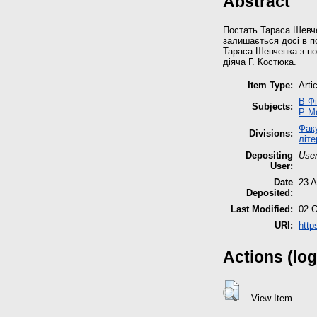
Abstract
Постать Тараса Шевче
залишається досі в п
Тараса Шевченка з по
діяча Г. Костюка.
Item Type:
Arti
B Фі
Subjects:
P М
Факу
Divisions:
літе
Depositing
User
User:
Date
23 A
Deposited:
Last Modified:
02 O
URI:
http
Actions (log
View Item