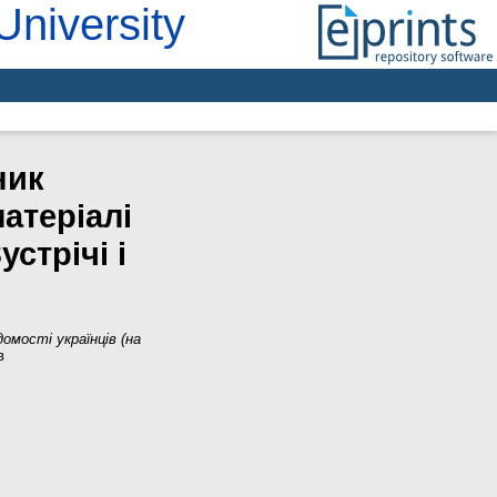
University
ник
атеріалі
стрічі і
мості українців (на
в