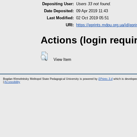
Depositing User:
Users 33 not found.
Date Deposited:
09 Apr 2019 11:43
Last Modified:
02 Oct 2019 05:51
URI:
https://eprints.mdpu.org.ua/id/epri
Actions (login requi
View Item
Bogdan Khmelnitsky Melitopol State Pedagogical University is powered by
EPrints 3.4
which is develope
|
Accessibility