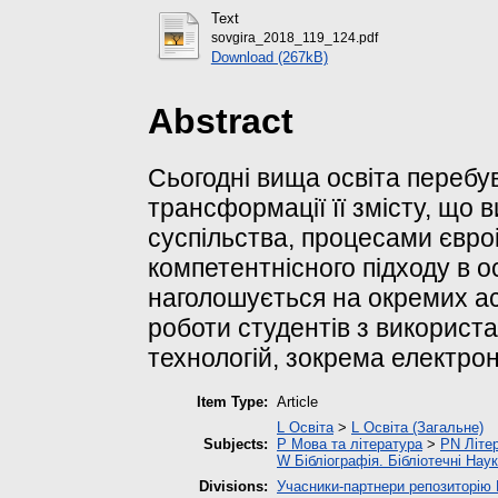
Text
sovgira_2018_119_124.pdf
Download (267kB)
Abstract
Сьогодні вища освіта перебув
трансформації її змісту, що
суспільства, процесами євро
компетентнісного підходу в ос
наголошується на окремих ас
роботи студентів з використ
технологій, зокрема електрон
Item Type:
Article
L Освіта
>
L Освіта (Загальне)
Subjects:
P Мова та література
>
PN Літер
W Бібліографія. Бібліотечні Нау
Divisions:
Учасники-партнери репозиторі