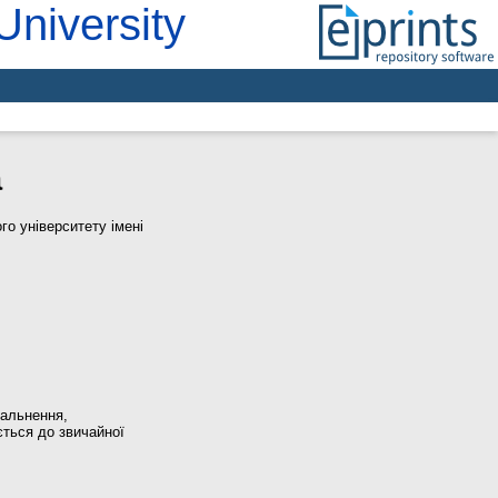
University
а
о університету імені
гальнення,
ється до звичайної