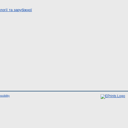
огії та зарубіжної
ssibility