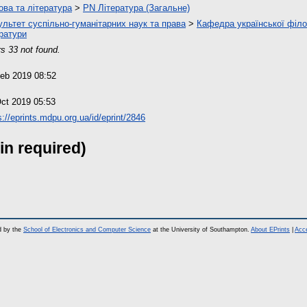
ова та література
>
PN Література (Загальне)
льтет суспільно-гуманітарних наук та права
>
Кафедра української філол
ратури
s 33 not found.
eb 2019 08:52
ct 2019 05:53
s://eprints.mdpu.org.ua/id/eprint/2846
in required)
d by the
School of Electronics and Computer Science
at the University of Southampton.
About EPrints
|
Acce