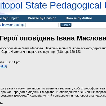
topol State Pedagogical 
e by Subject
Browse by Division
Browse by Author
Герої оповідань Івана Маслов
Герої оповідань Івана Маслова.
Науковий вісник Миколаївського державног
ерія: Філологічні науки: зб. наук. пр. (4.8). pp. 120-123.
ва_8_2011.pdf
09kB)
ься увага на тому, що твори письменника містять у собі філософські уза
 про час, про долю людини і людства. В оповіданнях письменник зверта
розкрити джерела її самовідчуття й усвідомлення нею своєї значущості.
cle