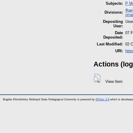
Subjects:
P М
Факу
Divisions:
літе
Depositing
User
User:
Date
07 F
Deposited:
Last Modified:
02 O
URI:
http
Actions (log
View Item
Bogdan Khmelnitsky Melitopol State Pedagogical University is powered by
EPrints 3.4
which is develope