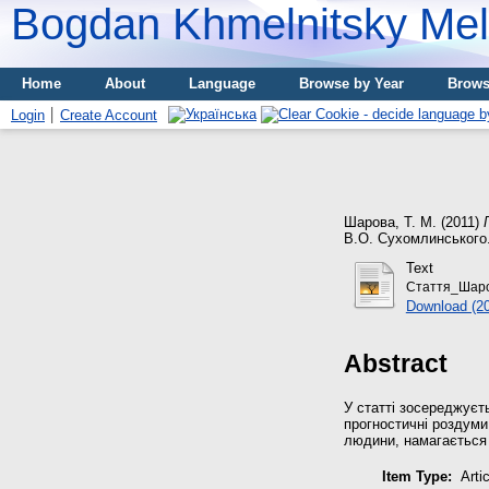
Bogdan Khmelnitsky Meli
Home
About
Language
Browse by Year
Brows
Login
Create Account
Шарова, Т. М.
(2011)
В.О. Сухомлинського. С
Text
Стаття_Шаро
Download (2
Abstract
У статті зосереджуєт
прогностичні роздуми
людини, намагається 
Item Type:
Arti