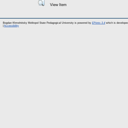
View Item
Bogdan Khmelnitsky Melitopol State Pedagogical University is powered by
EPrints 3.4
which is develope
|
Accessibility