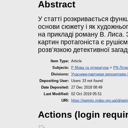
Abstract
У статті розкривається функ
основи сюжету і як художньо
на прикладі роману В. Лиса. 
картин протагоніста є рушієм
розв’язкою детективної загад
Item Type:
Article
Subjects:
P Мова та література
>
PN Літер
Divisions:
Учасники-партнери репозиторі
Depositing User:
Users 33 not found.
Date Deposited:
27 Dec 2018 08:49
Last Modified:
02 Oct 2019 05:51
URI:
https://eprints.mdpu.org.ua/id/epri
Actions (login requi