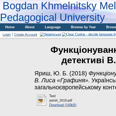
Bogdan Khmelnitsky Meli
Pedagogical University
Home
About
Language
Browse by Year
Brows
Login
Create Account
Функціонуванн
детективі В
Яриш, Ю. Б.
(2018)
Функціон
В. Лиса «Графиня».
Українсь
загальноєвропейському контекс
Text
yarish_2018.pdf
Download (140kB)