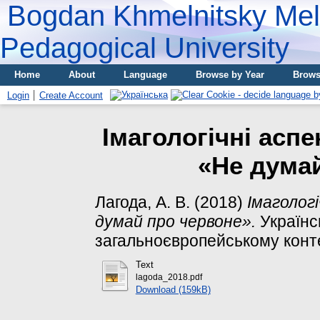
Bogdan Khmelnitsky Meli
Pedagogical University
Home
About
Language
Browse by Year
Brows
Login
Create Account
Імагологічні асп
«Не дума
Лагода, А. В.
(2018)
Імаголог
думай про червоне».
Українс
загальноєвропейському контекс
Text
lagoda_2018.pdf
Download (159kB)