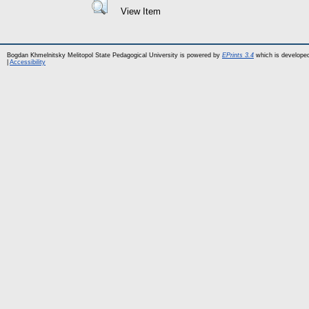
View Item
Bogdan Khmelnitsky Melitopol State Pedagogical University is powered by
EPrints 3.4
which is develope
|
Accessibility