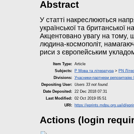
Abstract
У статті накреслюються напр
української та британської н
Акцентовано увагу на тому, щ
людина-космополіт, намагаюч
риси з європейським укладом
Item Type:
Article
Subjects:
P Мова та література
>
PN Літер
Divisions:
Учасники-партнери репозиторі
Depositing User:
Users 33 not found.
Date Deposited:
22 Dec 2018 07:31
Last Modified:
02 Oct 2019 05:51
URI:
https://eprints.mdpu.org.ua/id/epri
Actions (login requi