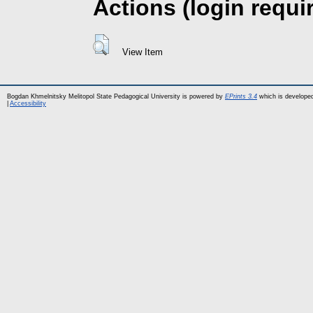
Actions (login requi
View Item
Bogdan Khmelnitsky Melitopol State Pedagogical University is powered by
EPrints 3.4
which is develope
|
Accessibility