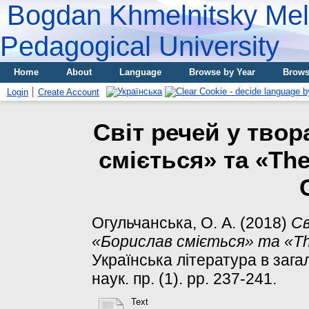
Bogdan Khmelnitsky Meli
Pedagogical University
Home
About
Language
Browse by Year
Brows
Login
Create Account
Світ речей у твор
сміється» та «The
Огульчанська, О. А.
(2018)
Св
«Борислав сміється» та «The 
Українська література в зага
наук. пр. (1). pp. 237-241.
Text