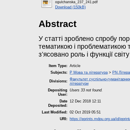
ogulchanska_237_241.pdf
Download (150kB)
Abstract
У статті зроблено спробу пор
тематикою і проблематикою тв
з’ясовано роль і функції світ
Item Type:
Article
Subjects:
P Мова та література
>
PN Літера
Факультет суспільно-гуманітарних
Divisions:
літератури
Depositing
Users 33 not found.
User:
Date
12 Dec 2018 12:11
Deposited:
Last Modified:
02 Oct 2019 05:51
URI:
https://eprints.mdpu.org.ua/id/eprin