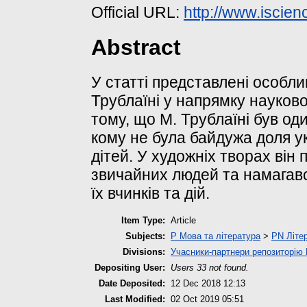
Official URL:
http://www.iscie
Abstract
У статті представлені особли
Трублаїні у напрямку науков
тому, що М. Трублаїні був оди
кому не була байдужа доля у
дітей. У художніх творах він 
звичайних людей та намагавс
їх вчинків та дій.
Item Type:
Article
Subjects:
P Мова та література
>
PN Літер
Divisions:
Учасники-партнери репозиторі
Depositing User:
Users 33 not found.
Date Deposited:
12 Dec 2018 12:13
Last Modified:
02 Oct 2019 05:51