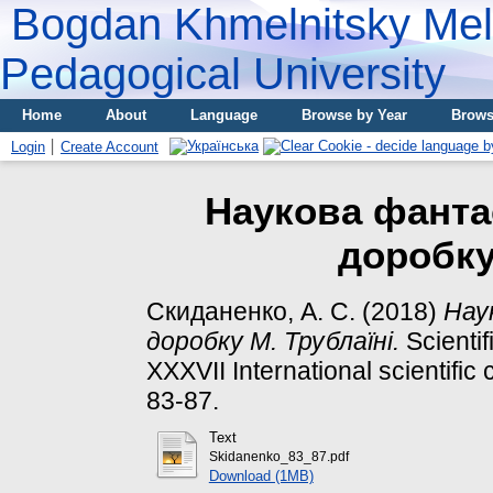
Bogdan Khmelnitsky Meli
Pedagogical University
Home
About
Language
Browse by Year
Brows
Login
Create Account
Наукова фанта
доробку
Скиданенко, А. С.
(2018)
Нау
доробку М. Трублаїні.
Scientif
XХХVII International scientific
83-87.
Text
Skidanenko_83_87.pdf
Download (1MB)