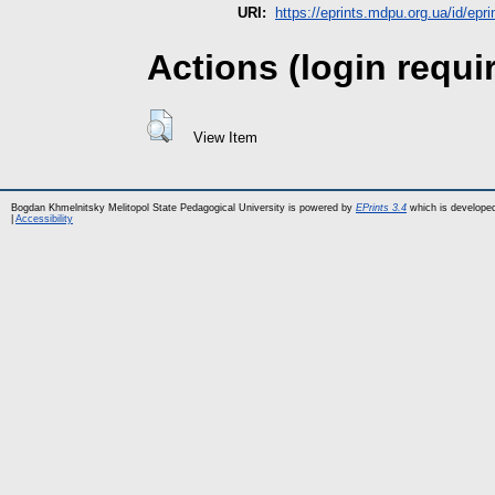
URI:
https://eprints.mdpu.org.ua/id/epri
Actions (login requi
View Item
Bogdan Khmelnitsky Melitopol State Pedagogical University is powered by
EPrints 3.4
which is develope
|
Accessibility