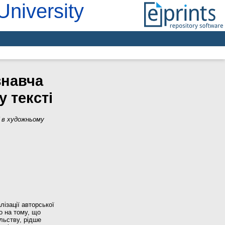
University
знавча
у тексті
ї в художньому
лізації авторської
о на тому, що
льству, рідше