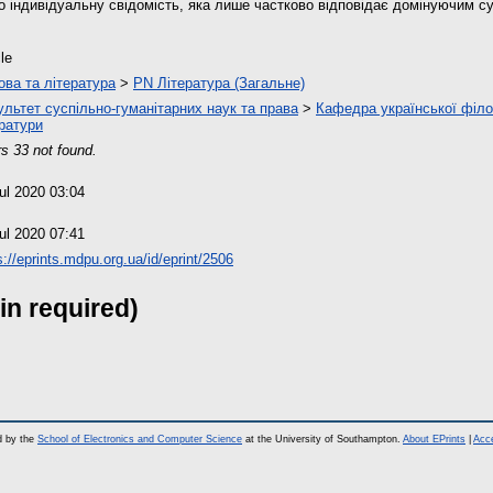
о індивідуальну свідомість, яка лише частково відповідає домінуючим с
cle
ова та література
>
PN Література (Загальне)
льтет суспільно-гуманітарних наук та права
>
Кафедра української філол
ратури
s 33 not found.
ul 2020 03:04
ul 2020 07:41
s://eprints.mdpu.org.ua/id/eprint/2506
in required)
d by the
School of Electronics and Computer Science
at the University of Southampton.
About EPrints
|
Acce