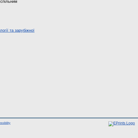
успільним
огії та зарубіжної
ssibility