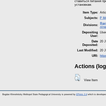
ставиться питання пр
установкам.
Item Type:
Arti
Subjects:
P М
Факу
Divisions:
літе
Depositing
User
User:
Date
20 J
Deposited:
Last Modified:
20 J
URI:
http
Actions (log
View Item
Bogdan Khmelnitsky Melitopol State Pedagogical University is powered by
EPrints 3.4
which is develope