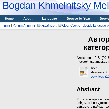
Bogdan Khmelnitsky Meli
Home
About
Language
Browse by Year
Brows
Login
Create Account
Автор
категор
Алексєєва, Г. В.
(201
тексті.
Українська лі
Text
alekseeva_20
Download (1
Abstract
У статті представлено
свідомості в художні
свідомість найчастіш