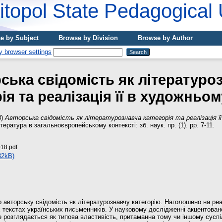
topol State Pedagogical 
e by Subject
Browse by Division
Browse by Author
ська свідомість як літературо
ія та реалізація її в художньом
8)
Авторська свідомість як літературознавча категорія та реалізація ї
тература в загальноєвропейському контексті: зб. наук. пр. (1). pp. 7-11.
18.pdf
32kB)
 авторську свідомість як літературознавчу категорію. Наголошено на реа
х текстах українських письменників. У науковому дослідженні акцентован
е розглядається як типова властивість, притаманна тому чи іншому суспі