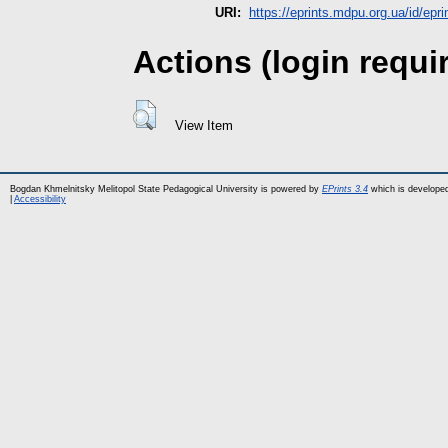
URI:
https://eprints.mdpu.org.ua/id/epri
Actions (login requi
View Item
Bogdan Khmelnitsky Melitopol State Pedagogical University is powered by
EPrints 3.4
which is develope
|
Accessibility