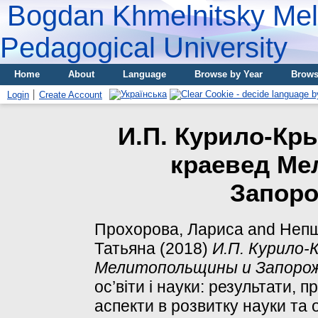
Bogdan Khmelnitsky Meli
Pedagogical University
Home
About
Language
Browse by Year
Brows
Login
Create Account
И.П. Курило-К
краевед М
Запоро
Прохорова, Лариса
and
Непш
Татьяна
(2018)
И.П. Курило-
Мелитопольщины и Запорож
ос’віти і науки: результати, 
аспекти в розвитку науки та о