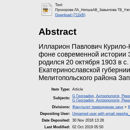
Text
Прохорова ЛА_НепшаАВ_Завьялова ТВ_Ужг
Download (711kB)
Abstract
Илларион Павлович Курило-
фоне современной истории З
родился 20 октября 1903 в с
Екатеринославской губернии
Мелитопольского района Зап
Item Type:
Article
G Географія, Антропологія, Рекр
Subjects:
G Географія, Антропологія, Рекр
Divisions:
Факультет природничих наук
>
К
Depositing User:
Unnamed user with email
nepsha_
Date Deposited:
30 Nov 2018 13:28
Last Modified:
02 Oct 2019 05:50