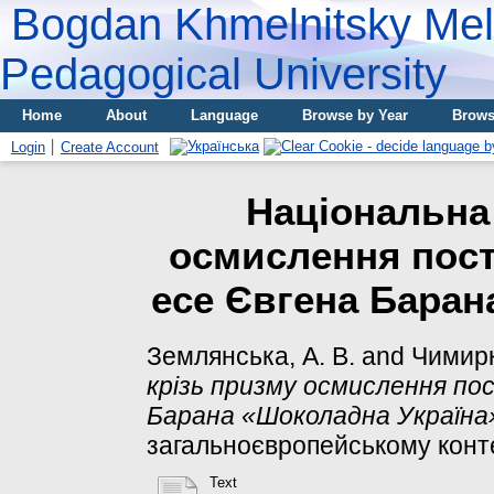
Bogdan Khmelnitsky Meli
Pedagogical University
Home
About
Language
Browse by Year
Brows
Login
Create Account
Нацiональна 
осмислення поcта
еcе Євгена Бaран
Землянська, А. В.
and
Чимирк
крiзь призму осмислення поc
Бaрана «Шоколадна Україна
загальноєвропейському контекс
Text