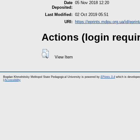
Date
05 Nov 2018 12:20
Deposited:
Last Modified:
02 Oct 2019 05:51
URI:
https://eprints.mdpu.org.ua/id/eprin
Actions (login requi
View Item
Bogdan Khmelnitsky Melitopol State Pedagogical University is powered by
EPrints 3.4
which is develope
|
Accessibility