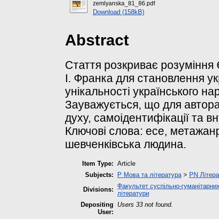
zemlyanska_81_86.pdf
Download (158kB)
Abstract
Стаття розкриває розуміння 
І. Франка для становлення ук
унікальності українського на
Зауважується, що для автора
духу, самоідентифікації та в
Ключові слова: есе, метажанр
шевченківська людина.
Item Type:
Article
Subjects:
P Мова та література
>
PN Літера
Факультет суспільно-гуманітарних
Divisions:
літератури
Depositing
Users 33 not found.
User: