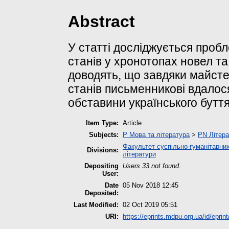
Abstract
У статті досліджується пробл
станів у хронотопах новел та
доводять, що завдяки майстер
станів письменникові вдалос
обставини українського буття 
Item Type:
Article
Subjects:
P Мова та література
>
PN Літера
Факультет суспільно-гуманітарних
Divisions:
літератури
Depositing
Users 33 not found.
User:
Date
05 Nov 2018 12:45
Deposited:
Last Modified:
02 Oct 2019 05:51
URI:
https://eprints.mdpu.org.ua/id/eprin