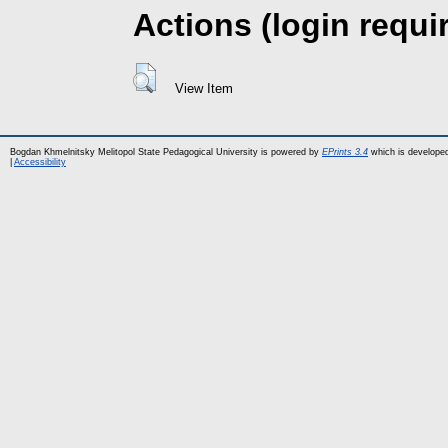
Actions (login requi
View Item
Bogdan Khmelnitsky Melitopol State Pedagogical University is powered by
EPrints 3.4
which is develope
|
Accessibility