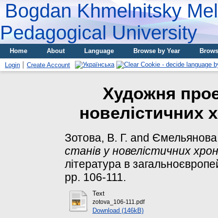
Bogdan Khmelnitsky Meli
Pedagogical University
Home
About
Language
Browse by Year
Brows
Login
Create Account
Художня проек
новелістичних х
Зотова, В. Г.
and
Ємельянова,
станів у новелістичних хрон
література в загальноєвропейс
pp. 106-111.
Text
zotova_106-111.pdf
Download (146kB)