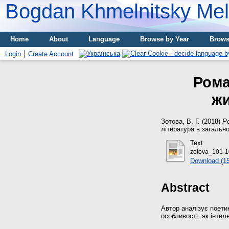
Bogdan Khmelnitsky Meli
Home
About
Language
Browse by Year
Brows
Login
Create Account
Рома
жи
Зотова, В. Г.
(2018)
Р
література в загально
Text
zotova_101-1
Download (1
Abstract
Автор аналізує поети
особливості, як інтел