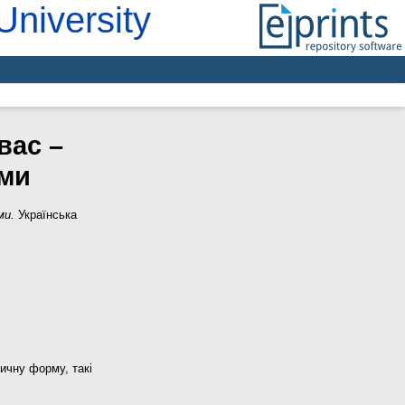
University
вас –
рми
ми.
Українська
ичну форму, такі