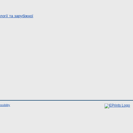
огії та зарубіжної
ssibility