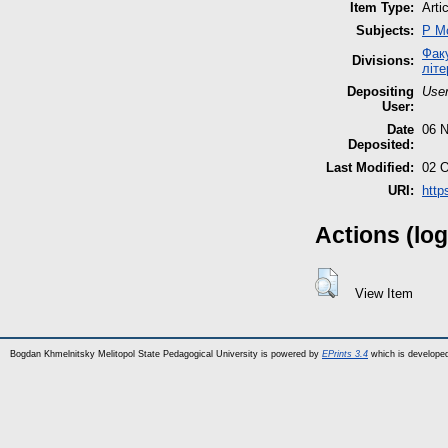
Item Type:
Arti
Subjects:
P М
Факу
Divisions:
літе
Depositing
User
User:
Date
06 N
Deposited:
Last Modified:
02 O
URI:
http
Actions (log
View Item
Bogdan Khmelnitsky Melitopol State Pedagogical University is powered by
EPrints 3.4
which is develope