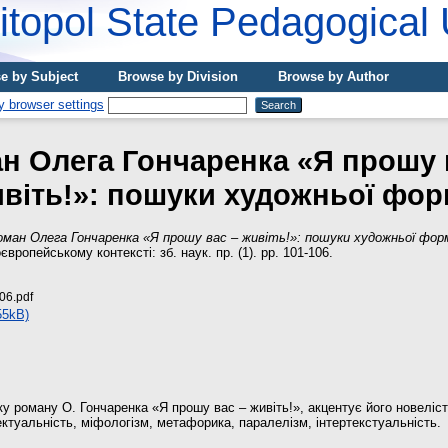
topol State Pedagogical 
e by Subject
Browse by Division
Browse by Author
н Олега Гончаренка «Я прошу 
віть!»: пошуки художньої фо
оман Олега Гончаренка «Я прошу вас – живіть!»: пошуки художньої фор
європейському контексті: зб. наук. пр. (1). pp. 101-106.
06.pdf
55kB)
ку роману О. Гончаренка «Я прошу вас – живіть!», акцентує його новеліст
ектуальність, міфологізм, метафорика, паралелізм, інтертекстуальність.