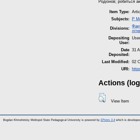
Родіонов; робиться а
Item Type:
Arti
Subjects:
P М
Факу
Divisions:
літе
Depositing
User
User:
Date
31 A
Deposited:
Last Modified:
02 O
URI:
http
Actions (log
View Item
Bogdan Khmelnitsky Melitopol State Pedagogical University is powered by
EPrints 3.4
which is develope