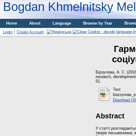
Bogdan Khmelnitsky Meli
Home
About
Language
Browse by Year
Brows
Login
Create Account
Гарм
соціу
Бірзулова, А. С.
(201
research, development 
51.
Text
Бирзулова_pl
Download (2
Abstract
У статті розглядають
творів письменника; 