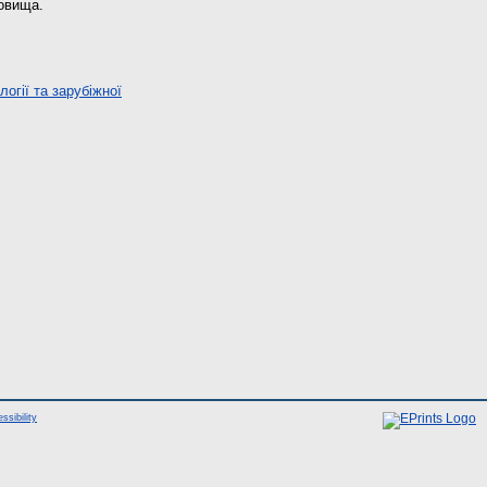
довища.
огії та зарубіжної
ssibility