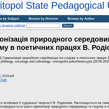
topol State Pedagogical 
e by Subject
Browse by Division
Browse by Author
онізація природного середови
му в поетичних працях В. Род
8)
Гармонізація природного середовища та соціуму в поетичних працях В
philology, sociology and culturology: monografia pokonferencyjna (29.06.2018
_2018.pdf
67kB)
ся особливості художньої творчості В. Родіонова. Наголошується на тема
зосереджується увага гармонізації природного середовища та соціуму в 