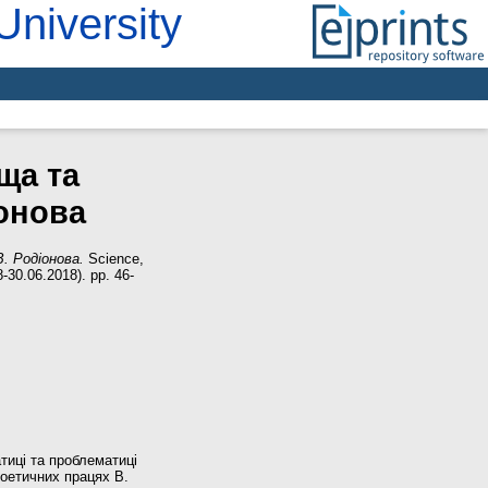
University
ща та
іонова
. Родіонова.
Science,
-30.06.2018). pp. 46-
тиці та проблематиці
поетичних працях В.