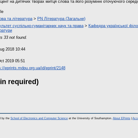
кцент на дитячих творах митця слова та його розумінні оточуючого сере
cle
ова та література
>
PN Література (Загальне)
льтет суспільно-гуманітарних наук та права
>
Кафедра української філол
ратури
s 33 not found.
ug 2018 10:44
ct 2019 05:51
s://eprints.mdpu.org.ua/id/eprint/2148
in required)
d by the
School of Electronics and Computer Science
at the University of Southampton.
About EPrints
|
Acce