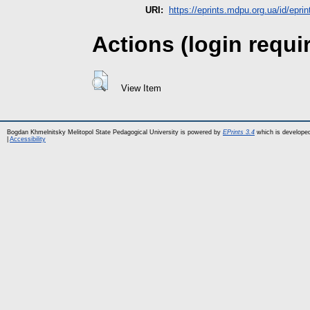
URI:
https://eprints.mdpu.org.ua/id/eprin
Actions (login requi
View Item
Bogdan Khmelnitsky Melitopol State Pedagogical University is powered by
EPrints 3.4
which is develope
|
Accessibility