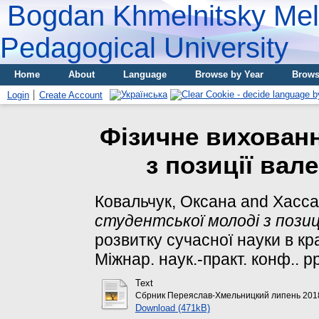
Bogdan Khmelnitsky Meli
Pedagogical University
Home
About
Language
Browse by Year
Brows
Login
Create Account
Фізичне вихованн
з позиції вал
Ковальчук, Оксана
and
Хасса
студентської молоді з позиці
розвитку сучасної науки в кра
Міжнар. наук.-практ. конф.. pp
Text
Сбрник Переяслав-Хмельницкий липень 2018
Download (471kB)