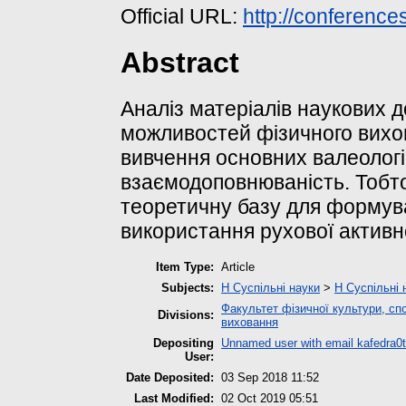
Official URL:
http://conferenc
Abstract
Аналіз матеріалів наукових 
можливостей фізичного вихов
вивчення основних валеологі
взаємодоповнюваність. Тобто
теоретичну базу для формув
використання рухової активно
Item Type:
Article
Subjects:
H Суспільні науки
>
H Суспільні 
Факультет фізичної культури, спо
Divisions:
виховання
Depositing
Unnamed user with email
kafedra
User:
Date Deposited:
03 Sep 2018 11:52
Last Modified:
02 Oct 2019 05:51