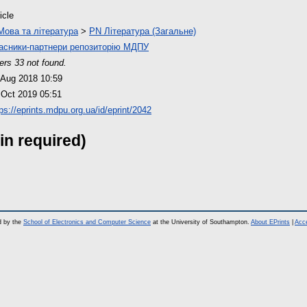
icle
Мова та література
>
PN Література (Загальне)
асники-партнери репозиторію МДПУ
ers 33 not found.
 Aug 2018 10:59
 Oct 2019 05:51
ps://eprints.mdpu.org.ua/id/eprint/2042
in required)
d by the
School of Electronics and Computer Science
at the University of Southampton.
About EPrints
|
Acce