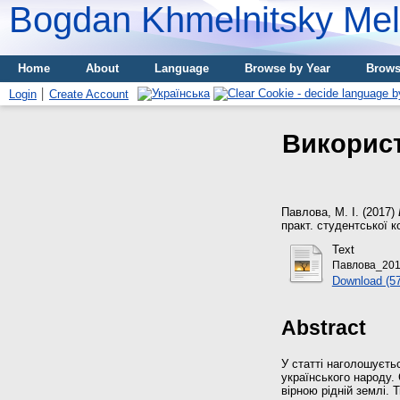
Bogdan Khmelnitsky Meli
Home
About
Language
Browse by Year
Brows
Login
Create Account
Використ
Павлова, М. І.
(2017)
практ. студентської ко
Text
Павлова_201
Download (5
Abstract
У статті наголошуєть
українського народу.
вірною рідній землі.