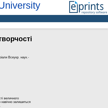
University
творчостi
іали Всеукр. наук.-
сті величного
о навічно залишиться
.