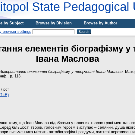
topol State Pedagogical 
e by Subject
Browse by Division
Browse by Author
aння елементiв бiогрaфiзму у 
Iвaнa Масловa
Використaння елементiв бiогрaфiзму у творчостi Iвaнa Масловa.
Матер
нф.. p. 113.
7.pdf
71kB)
сяна тому, що Іван Маслов відобразив у власних творах грані ментально
 Серед більшості творів, головним героєм виступає – селянин, душа яког
 Твори письменника містять автобіографічні роздуми, життєві переживання