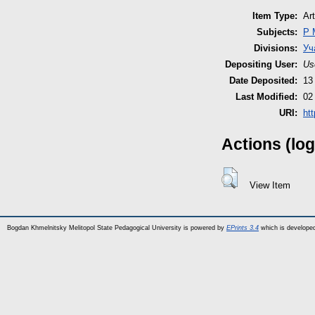
Item Type:
Art
Subjects:
P 
Divisions:
Уч
Depositing User:
Us
Date Deposited:
13
Last Modified:
02
URI:
htt
Actions (log
View Item
Bogdan Khmelnitsky Melitopol State Pedagogical University is powered by
EPrints 3.4
which is develope