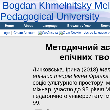
Bogdan Khmelnitsky Meli
Pedagogical University
Home
About
Language
Browse by Year
Brows
Login
Create Account
Методичний ас
епічних тво
Личковська, Ірина
(2018)
Мет
епічних творів Івана Франка.
соціокультурного простору: м
міжнар. участю до 95-річчя 
педагогічного університету і
99.