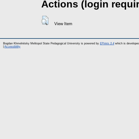
Actions (login requi
View Item
Bogdan Khmelnitsky Melitopol State Pedagogical University is powered by
EPrints 3.4
which is develope
|
Accessibility