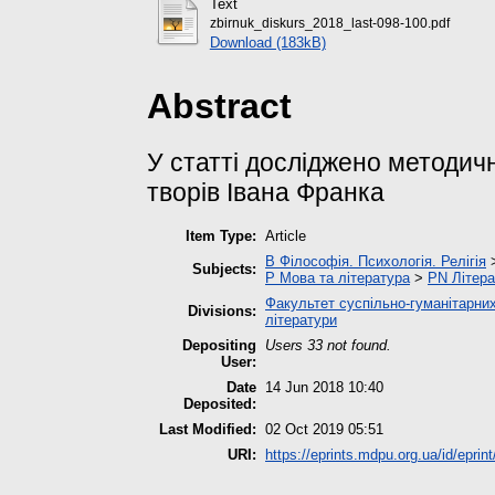
Text
zbirnuk_diskurs_2018_last-098-100.pdf
Download (183kB)
Abstract
У статті досліджено методич
творів Івана Франка
Item Type:
Article
B Філософія. Психологія. Релігія
Subjects:
P Мова та література
>
PN Літера
Факультет суспільно-гуманітарних
Divisions:
літератури
Depositing
Users 33 not found.
User:
Date
14 Jun 2018 10:40
Deposited:
Last Modified:
02 Oct 2019 05:51
URI:
https://eprints.mdpu.org.ua/id/eprin