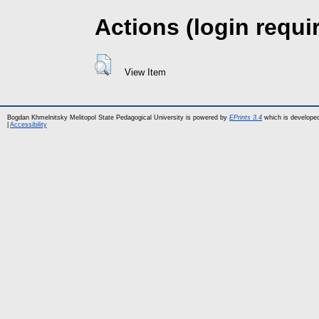
Actions (login requi
View Item
Bogdan Khmelnitsky Melitopol State Pedagogical University is powered by
EPrints 3.4
which is develope
|
Accessibility