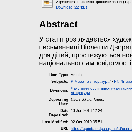
Атрошенко_Позитивні принципи життя (1).pd
Download (227kB)
Abstract
У статті розглядається худож
письменниці Віолетти Дворець
для дітей, простежуються нов
національної самосвідомості
Item Type:
Article
Subjects:
P Мова та література
>
PN Літера
Факультет суспільно-гуманітарних
Divisions:
літератури
Depositing
Users 33 not found.
User:
Date
13 Jun 2018 12:24
Deposited:
Last Modified:
02 Oct 2019 05:51
URI:
https://eprints.mdpu.org.ua/id/eprin