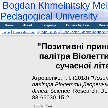
Bogdan Khmelnitsky Meli
Pedagogical University
Home
About
Language
Browse by Year
Brows
Login
Create Account
"Позитивні прин
палітра Віолетт
сучасної літ
Атрошенко, Г. І.
(2018)
"Пози
палітра Віолетти Дворецько
дітей.
Science, Research, Dev
83-66030-15-2
Text