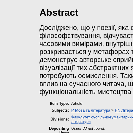
Abstract
Досліджено, що у поезії, яка
філософствування, відчуваєт
часовими вимірами, внутрішн
розкривається у метафорах т
демонструє авторське сприйн
візуалізації тих абстрактних
потребують осмислення. Так
вплив на сучасного читача, 
функціональність мистецтва 
Item Type:
Article
Subjects:
P Мова та література
>
PN Літера
Факультет суспільно-гуманітарних
Divisions:
літератури
Depositing
Users 33 not found.
User: