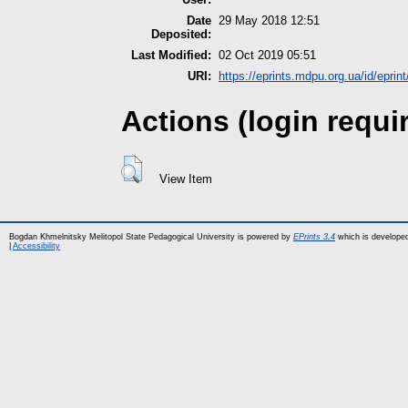
Date
29 May 2018 12:51
Deposited:
Last Modified:
02 Oct 2019 05:51
URI:
https://eprints.mdpu.org.ua/id/eprin
Actions (login requi
View Item
Bogdan Khmelnitsky Melitopol State Pedagogical University is powered by
EPrints 3.4
which is develope
|
Accessibility