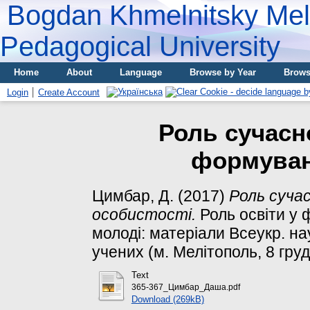
Bogdan Khmelnitsky Meli
Pedagogical University
Home
About
Language
Browse by Year
Brows
Login
Create Account
Роль сучасно
формуван
Цимбар, Д.
(2017)
Роль сучас
особистості.
Роль освіти у 
молоді: матеріали Всеукр. нау
учених (м. Мелітополь, 8 груд
Text
365-367_Цимбар_Даша.pdf
Download (269kB)