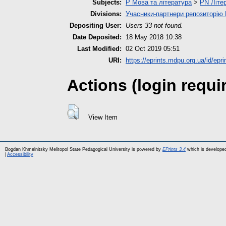
Subjects:
P Мова та література
>
PN Літер
Divisions:
Учасники-партнери репозиторі
Depositing User:
Users 33 not found.
Date Deposited:
18 May 2018 10:38
Last Modified:
02 Oct 2019 05:51
URI:
https://eprints.mdpu.org.ua/id/epri
Actions (login requi
View Item
Bogdan Khmelnitsky Melitopol State Pedagogical University is powered by
EPrints 3.4
which is develope
|
Accessibility