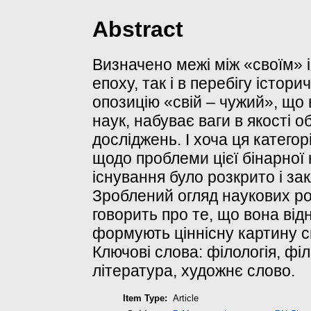
Abstract
Визначено межі між «своїм» 
епоху, так і в перебігу істор
опозицію «свій – чужий», що
наук, набуває ваги в якості 
досліджень. І хоча ця катего
щодо проблеми цієї бінарної к
існування було розкрито і з
Зроблений огляд наукових роз
говорить про те, що вона від
формують ціннісну картину св
Ключові слова: філологія, фі
література, художнє слово.
Item Type:
Article