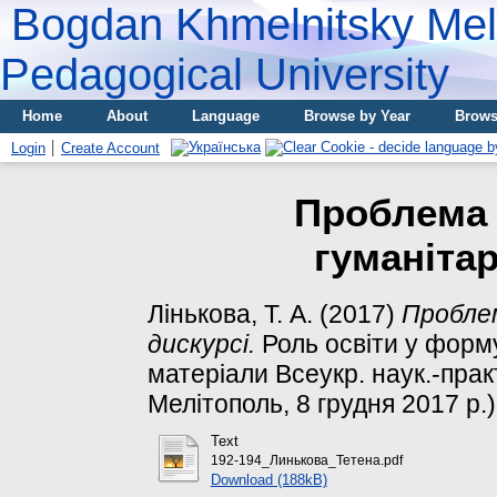
Bogdan Khmelnitsky Meli
Pedagogical University
Home
About
Language
Browse by Year
Brows
Login
Create Account
Проблема 
гуманіта
Лінькова, Т. А.
(2017)
Пробле
дискурсі.
Роль освіти у форму
матеріали Всеукр. наук.-практ
Мелітополь, 8 грудня 2017 р.)
Text
192-194_Линькова_Тетена.pdf
Download (188kB)