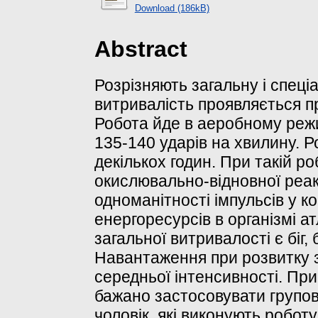
Download (186kB)
Abstract
Розрізняють загальну і спеці
витривалість проявляється п
Робота йде в аеробному режи
135-140 ударів на хвилину. Р
декількох годин. При такій р
окислювально-відновної реак
одноманітності імпульсів у ко
енергоресурсів в організмі 
загальної витривалості є біг, 
Навантаження при розвитку з
середньої інтенсивності. При
бажано застосовувати групов
чоловік, які виконують робот