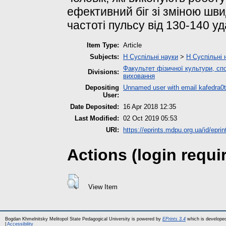
ефективний біг зі зміною шви
частоті пульсу від 130-140 у
Item Type:
Article
Subjects:
H Суспільні науки
>
H Суспільні 
Факультет фізичної культури, спо
Divisions:
виховання
Depositing
Unnamed user with email
kafedra
User:
Date Deposited:
16 Apr 2018 12:35
Last Modified:
02 Oct 2019 05:53
URI:
https://eprints.mdpu.org.ua/id/eprin
Actions (login requi
View Item
Bogdan Khmelnitsky Melitopol State Pedagogical University is powered by
EPrints 3.4
which is develope
|
Accessibility