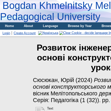
Bogdan Khmelnitsky Meli
Pedagogical University
Home
About
Language
Browse by Year
Brows
Login
Create Account
Розвиток інженер
основі конструк
урок
Сюсюкан, Юрій
(2024)
Розви
основі конструкторського м
вісник Мелітопольського держ
Серія: Педагогіка (1 (32)). pp
Text