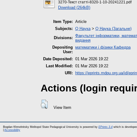
3270-Текст статті-8320-1-10-20241221.pdf
Download (264kB)
Item Type:
Article
Subjects:
Q Наука
>
Q Наука (Загальне)
Факультет інформатики, математ
Divisions:
видання
Depositing
математики і фізики Кафедра
User:
Date Deposited:
01 Mar 2026 19:22
Last Modified:
01 Mar 2026 19:22
URI:
https://eprints.mdpu.org.ua/id/epri
Actions (login requi
View Item
Bogdan Khmelnitsky Melitopol State Pedagogical University is powered by
EPrints 3.4
which is develope
|
Accessibility