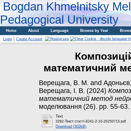
Bogdan Khmelnitsky Meli
Pedagogical University
Home
About
Language
Browse by Year
Brows
Login
Create Account
Композицій
математичний м
Верещага, В. М.
and
Адоньєв,
Верещага, І. В.
(2024)
Композ
математичний метод нейро
моделювання (26). pp. 55-63.
Text
3282-Текст статті-8241-2-10-20250715.pdf
Download (302kB)