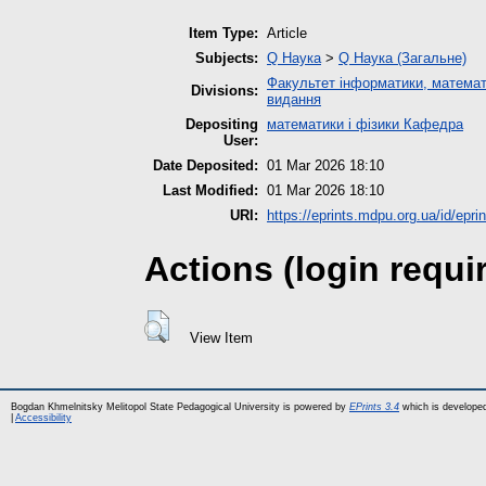
Item Type:
Article
Subjects:
Q Наука
>
Q Наука (Загальне)
Факультет інформатики, математ
Divisions:
видання
Depositing
математики і фізики Кафедра
User:
Date Deposited:
01 Mar 2026 18:10
Last Modified:
01 Mar 2026 18:10
URI:
https://eprints.mdpu.org.ua/id/epri
Actions (login requi
View Item
Bogdan Khmelnitsky Melitopol State Pedagogical University is powered by
EPrints 3.4
which is develope
|
Accessibility