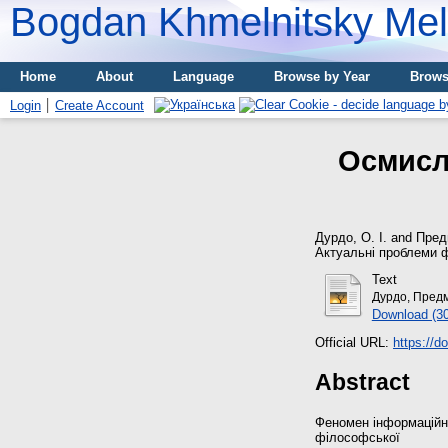
Bogdan Khmelnitsky Meli
Home
About
Language
Browse by Year
Brows
Login
Create Account
Осмисл
Дурдо, О. І.
and
Предм
Актуальні проблеми фі
Text
Дурдо, Предм
Download (3
Official URL:
https://d
Abstract
Феномен інформаційно
філософської