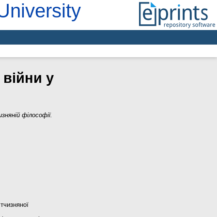
University
війни у
зняній філософії.
ітчизняної