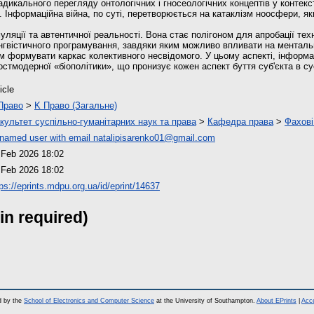
адикального перегляду онтологічних і гносеологічних концептів у контекс
. Інформаційна війна, по суті, перетворюється на катаклізм ноосфери, я
уляції та автентичної реальності. Вона стає полігоном для апробації тех
інгвістичного програмування, завдяки яким можливо впливати на ментальн
ом формувати каркас колективного несвідомого. У цьому аспекті, інформа
стмодерної «біополітики», що пронизує кожен аспект буття суб'єкта в су
icle
Право
>
K Право (Загальне)
культет суспільно-гуманітарних наук та права
>
Кафедра права
>
Фахові
named user with email
natalipisarenko01@gmail.com
 Feb 2026 18:02
 Feb 2026 18:02
tps://eprints.mdpu.org.ua/id/eprint/14637
in required)
d by the
School of Electronics and Computer Science
at the University of Southampton.
About EPrints
|
Acce