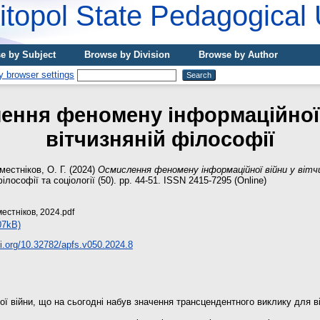
topol State Pedagogical 
e by Subject
Browse by Division
Browse by Author
ення феномену інформаційної 
вітчизняній філософії
естніков, О. Г.
(2024)
Осмислення феномену інформаційної війни у вітчи
лософії та соціології (50). pp. 44-51. ISSN 2415-7295 (Online)
естніков, 2024.pdf
07kB)
oi.org/10.32782/apfs.v050.2024.8
ї війни, що на сьогодні набув значення трансцендентного виклику для в