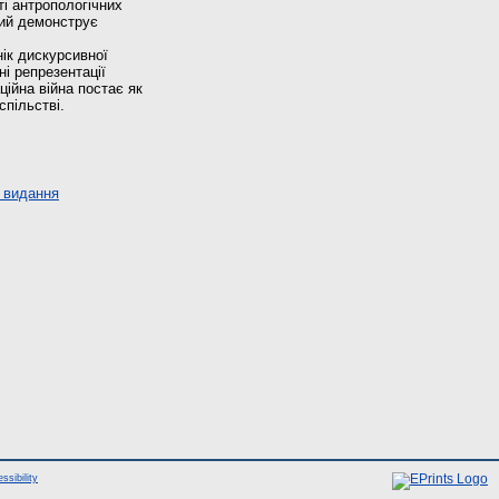
ті антропологічних
кий демонструє
нік дискурсивної
і репрезентації
ційна війна постає як
спільстві.
 видання
ssibility