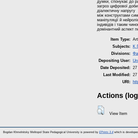
думки, спонукає до р
загроз цифрової доби
діалектичну напругу
між конструктами сим
маніпуляції й нейрол
індивідів і таким чин
домінантний аспект по
Item Type:
Art
Subjects:
K 
Divisions:
Фа
Depositing User:
Un
Date Deposited:
27
Last Modified:
27
URI:
ht
Actions (log
View Item
Bogdan Khmelnitsky Melitopol State Pedagogical University is powered by
EPrints 3.4
which is develope