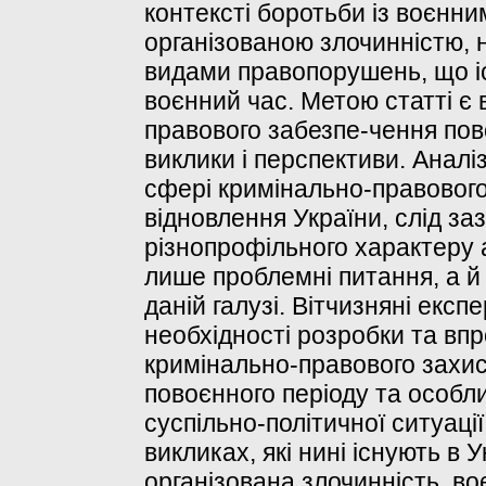
контексті боротьби із воєнни
організованою злочинністю, 
видами правопорушень, що іс
воєнний час. Метою статті є
правового забезпе-чення пов
виклики і перспективи. Аналі
сфері кримінально-правовог
відновлення України, слід з
різнопрофільного характеру 
лише проблемні питання, а й 
даній галузі. Вітчизняні екс
необхідності розробки та вп
кримінально-правового захис
повоєнного періоду та особли
суспільно-політичної ситуаці
викликах, які нині існують в У
організована злочинність, во