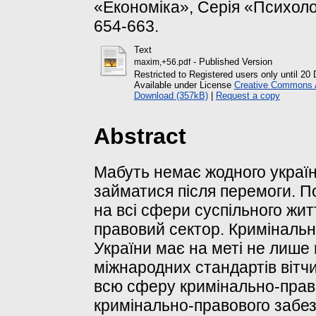
«Економіка», Серія «Психологі
654-663.
Text
- Published Version
maxim,+56.pdf
Restricted to Registered users only until 2
Available under License
Creative Commons At
Download (357kB)
|
Request a copy
Abstract
Мабуть немає жодного українц
займатися після перемоги. П
на всі сфери суспільного жит
правовий сектор. Кримінальн
України має на меті не лише 
міжнародних стандартів вітч
всю сферу кримінально-право
кримінально-правового забез