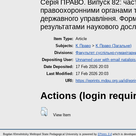
Серія ПРАВО. Випуск 82: част
правоохоронними органами 
державного управління. Форм
результатами наукового досл
Item Type:
Article
Subjects:
K Право
>
K Право (Загальне)
Divisions:
Факультет суспільно-гуманітарн
Depositing User:
Unnamed user with email
natalip
Date Deposited:
17 Feb 2026 20:03
Last Modified:
17 Feb 2026 20:03
URI:
https://eprints.mdpu.org.ua/id/epr
Actions (login requi
View Item
Bogdan Khmelnitsky Melitopol State Pedagogical University is powered by
EPrints 3.4
which is develope