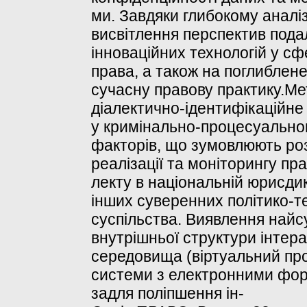
ми. Завдяки глибокому аналі
висвітлення перспектив под
інноваційних технологій у с
права, а також на поглиблене
сучасну правову практику.Ме
діалектично-ідентифікаційне
у кримінально-процесуальном
факторів, що зумовлюють ро
реалізації та моніторингу пр
лекту в національній юрисдик
інших суверенних політико-т
суспільства. Виявлення найс
внутрішньої структури інтер
середовища (віртуальний про
системи з електронними фо
задля поліпшення ін-