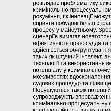
розглядає проблематику вико
криміналь-но-процесуальному
розуміння, як інновації можут
сприяти побудові більш спра
процесу у майбутньому. Зро
сценаріїв вимагає новаторськ
ефективність правосуддя та 
здійснюється об-грунтування
таких як штучний інтелект, а
технології та використання ве
потенціалу у кримінально-му
можливостях вдосконалення 
судових процедур та підвище
Порушуються також потенційн
супроводжують впровадження 
кримінально-процесуаль-ну 
конфіденційності даних та м