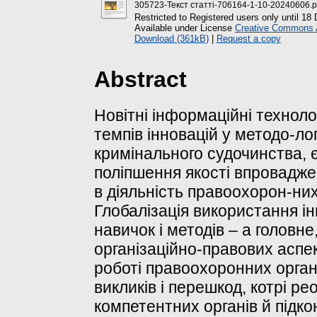
305723-Текст статті-706164-1-10-20240606.p
Restricted to Registered users only until 1
Available under License
Creative Commons At
Download (361kB)
|
Request a copy
Abstract
Новітні інформаційні технол
темпів інновацій у методо-ло
кримінального судочинства, 
поліпшення якості впровадже
в діяльність правоохорон-них 
Глобалізація використання ін
навичок і методів ‒ а головн
організаційно-правових аспек
роботі правоохоронних орган
викликів і перешкод, котрі ре
компетентних органів й підк