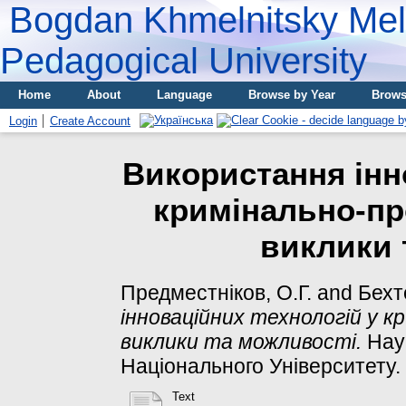
Bogdan Khmelnitsky Meli
Pedagogical University
Home
About
Language
Browse by Year
Brows
Login
Create Account
Використання інн
кримінально-пр
виклики 
Предместніков, О.Г.
and
Бехте
інноваційних технологій у к
виклики та можливості.
Наук
Національного Університету. С
Text