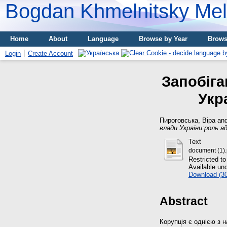
Bogdan Khmelnitsky Meli
Home
About
Language
Browse by Year
Brows
Login
Create Account
Запобіга
Укр
Пироговська, Віра
an
влади України:роль а
Text
document (1).
Restricted to
Available un
Download (3
Abstract
Корупція є однією з 