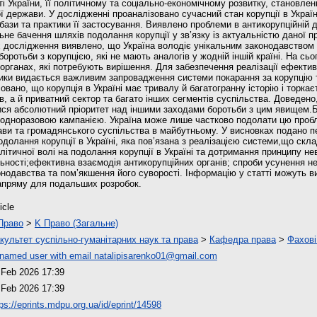
і України, її політичному та соціально‐економічному розвитку, становлен
ї держави. У дослідженні проаналізовано сучасний стан корупції в Україн
бази та практики її застосування. Виявлено проблеми в антикорупційній 
ьне бачення шляхів подолання корупції у зв’язку із актуальністю даної п
 дослідження виявлено, що Україна володіє унікальним законодавством т
 боротьби з корупцією, які не мають аналогів у жодній іншій країні. На сь
 органах, які потребують вирішення. Для забезпечення реалізації ефектив
тики видається важливим запровадження системи покарання за корупцію т
овано, що корупція в Україні має тривалу й багатогранну історію і торка
, а й приватний сектор та багато інших сегментів суспільства. Доведено
ися абсолютний пріоритет над іншими заходами боротьби з цим явищем.Б
 одноразовою кампанією. Україна може лише частково подолати цю проб
ви та громадянського суспільства в майбутньому. У висновках подано п
долання корупції в Україні, яка пов’язана з реалізацією системи,що скл
літичної волі на подолання корупції в Україні та дотримання принципу не
ьності;ефективна взаємодія антикорупційних органів; спроби усунення не
онодавства та пом’якшення його суворості. Інформацію у статті можуть 
напряму для подальших розробок.
icle
Право
>
K Право (Загальне)
культет суспільно-гуманітарних наук та права
>
Кафедра права
>
Фахові
named user with email
natalipisarenko01@gmail.com
 Feb 2026 17:39
 Feb 2026 17:39
tps://eprints.mdpu.org.ua/id/eprint/14598