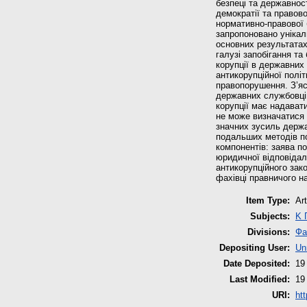
безпеці та державност
демократії та правово
нормативно‐правової 
запропоновано унікал
основних результатах
галузі запобігання та
корупції в державних
антикорупційної полі
правопорушення. З’яс
державних службовців
корупції має надават
не може визначатися
значних зусиль держа
подальших методів по
компонентів: заява по
юридичної відповідал
антикорупційного зак
фахівці правничого 
Item Type:
Art
Subjects:
K 
Divisions:
Фа
Depositing User:
Un
Date Deposited:
19
Last Modified:
19
URI:
ht