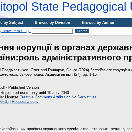
topol State Pedagogical 
e by Subject
Browse by Division
Browse by Author
ння корупції в органах держав
аїни:роль адміністративного п
d
Предместніков, Олег
and
Гончарук, Ольга
(2024)
Запобігання корупції в
дміністративного права.
Академічні візії (27). pp. 1-15.
- Published Version
pdf
 Registered users only until 19 July 2040.
der License
Creative Commons Attribution No Derivatives
.
06kB)
|
Request a copy
найсерйозніших проблем українського суспільства і становить реальну заг