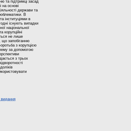
ню та підтримці засад
і на основі
діяльності держави та
роблематики. В
а інституціями в
огодні існують випадки
ної національної
а корупційні
ється не лише
, що запобіганню
оротьба з корупцією
лему за допомогою
ерспективи
адається з трьох
відворотності
доліків
використовувати
 видання