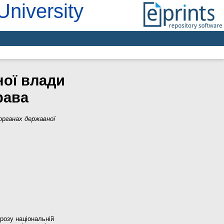
University
ної влади
рава
 органах державної
розу національній