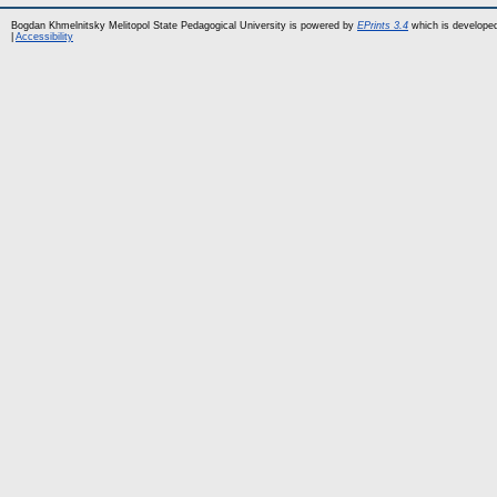
Bogdan Khmelnitsky Melitopol State Pedagogical University is powered by
EPrints 3.4
which is develope
|
Accessibility