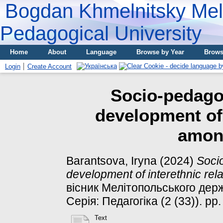
Bogdan Khmelnitsky Meli
Pedagogical University
Home
About
Language
Browse by Year
Brows
Login
Create Account
Socio-pedagog
development of 
amon
Barantsova, Iryna
(2024)
Socio
development of interethnic rel
вісник Мелітопольського держ
Серія: Педагогіка (2 (33)). pp.
Text