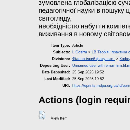
зумовлена глобалізацією суча
педагогічної науки в пошуку ц
світогляду,
необхідністю набуття компет
виживання в новому світовом
Item Type:
Article
Subjects:
L Освіта
>
LB Теорія і практика 
Divisions:
Філологічний факультет
>
Кафед
Depositing User:
Unnamed user with email
nim.fil
Date Deposited:
25 Sep 2025 19:52
Last Modified:
25 Sep 2025 19:52
URI:
https://eprints.mdpu.org.ua/id/epr
Actions (login requi
View Item