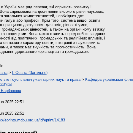
в Україні має ряд переваг, які сприяють розвитку і
 Вона спрямована на досягнення високого рівня наукових,
та загальних компетентностей, необхідних для
й галузі або професії. Крім того, система вищої освіти
а принципах доступності для всіх, рівності умов,
, громадянських цінностей, а також на органічному зв'язку
ю та традиціями. Вона також ставить перед собою завдання
ості від політичних, громадських та релігійних впливів, і
а світського характеру освіти, інтеграції з науковими та
ами, а також має гнучкість та прогностичність. Вона
єднання державного керівництва та громадського
cle
віта
>
L Освіта (Загальне)
льтет суспільно-гуманітарних наук та права
>
Кафедра української філол
ратури
. Барбашова
un 2025 22:51
un 2025 22:51
s://eprints.mdpu.org.ua/id/eprint/14183