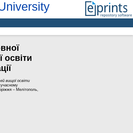
University
вної
ї освіти
ції
ей вищої освіти
 сучасному
поріжжя – Мелітополь,