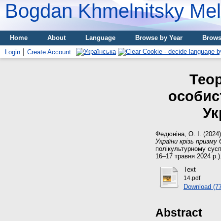
Bogdan Khmelnitsky Meli
Home
About
Language
Browse by Year
Brows
Login
Create Account
Тео
особист
Ук
Федюніна, О. І.
(2024
України крізь призму 
полікультурному сусп
16–17 травня 2024 р.).
Text
14.pdf
Download (7
Abstract