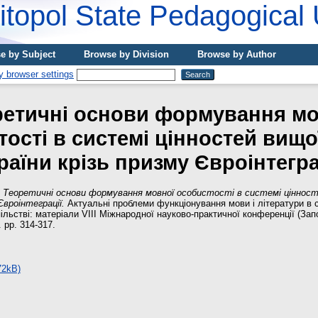
topol State Pedagogical 
e by Subject
Browse by Division
Browse by Author
ретичні основи формування мо
ості в системі цінностей вищо
раїни крізь призму Євроінтегра
)
Теоретичні основи формування мовної особистості в системі цінност
Євроінтеграції.
Актуальні проблеми функціонування мови і літератури в
ільстві: матеріали VIІІ Міжнародної науково-практичної конференції (За
 pp. 314-317.
72kB)