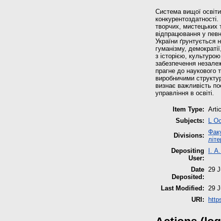
Система вищої освіти 
конкурентоздатності.
творчих, мистецьких 
відпрацювання у певні
України ґрунтується н
гуманізму, демократії
з історією, культуро
забезпечення незалежн
прагне до наукового т
виробничими структур
визнає важливість по
управління в освіті.
Item Type:
Arti
Subjects:
L Ос
Факу
Divisions:
літе
Depositing
І. А
User:
Date
29 J
Deposited:
Last Modified:
29 J
URI:
http