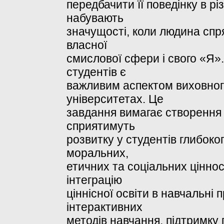
передбачити її поведінку в рі
набувають
значущості, коли людина спр
власної
смислової сфери і свого «Я».
студентів є
важливим аспектом виховного
університетах. Це
завдання вимагає створення с
сприятимуть
розвитку у студентів глибоко
моральних,
етичних та соціальних цінно
інтеграцію
ціннісної освіти в навчальні
інтерактивних
методів навчання, підтримку 