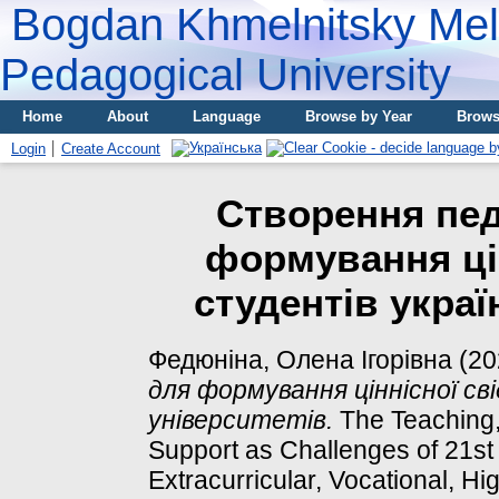
Bogdan Khmelnitsky Meli
Pedagogical University
Home
About
Language
Browse by Year
Brows
Login
Create Account
Створення пед
формування цін
студентів украї
Федюніна, Олена Ігорівна
(20
для формування ціннісної св
університетів.
The Teaching,
Support as Challenges of 21st
Extracurricular, Vocational, H