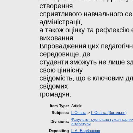
створення
сприятливого навчального се
адміністрації,
а також оцінку та рефлексію 
виховання.
Впровадження цих педагогіч
середовище, де
студенти зможуть не лише зд
свою ціннісну
свідомість, що є ключовим д
свідомих
громадян.
Item Type:
Article
Subjects:
L Освіта
>
L Освіта (Загальне)
Факультет суспільно-гуманітарних
Divisions:
літератури
Depositing
І. А. Барбашова