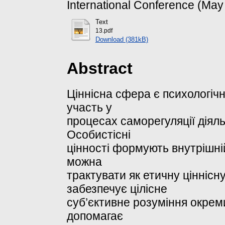
International Conference (May
Text
13.pdf
Download (381kB)
Abstract
Ціннісна сфера є психологіч
участь у
процесах саморегуляції діяль
Особистісні
цінності формують внутрішні
можна
трактувати як етичну ціннісну
забезпечує цілісне
суб’єктивне розуміння окреми
допомагає