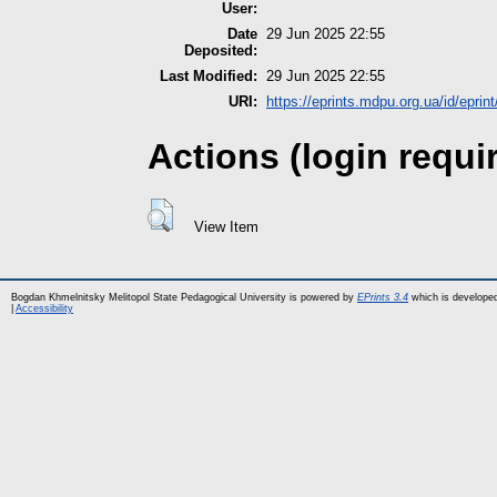
User:
Date
29 Jun 2025 22:55
Deposited:
Last Modified:
29 Jun 2025 22:55
URI:
https://eprints.mdpu.org.ua/id/eprin
Actions (login requi
View Item
Bogdan Khmelnitsky Melitopol State Pedagogical University is powered by
EPrints 3.4
which is develope
|
Accessibility