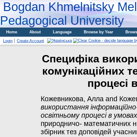
Bogdan Khmelnitsky Meli
Pedagogical University
Home
About
Language
Browse by Year
Brows
Login
Create Account
Специфіка викор
комунікаційних т
процесі 
Кожевникова, Алла
and
Коже
використання інформаційно-
освітньому процесі в умовах
природничо- математичних на
збірник тез доповідей учасник