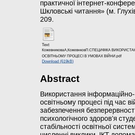
практичної інтернет-конферен
Шкловські читання» (м. Глухі
209.
Text
КожевниковаА,КожевнковП.СПЕЦИФІКА ВИКОРИСТ
ОСВІТНЬОМУ ПРОЦЕСІ В УМОВАХ ВІЙНИ.pdf
Download (619kB)
Abstract
Використання інформаційно-к
освітньому процесі під час в
забезпечення безперервност
психологічного здоров’я cтуде
стабільності освітньої систе
численні виклики, ІКТ допом