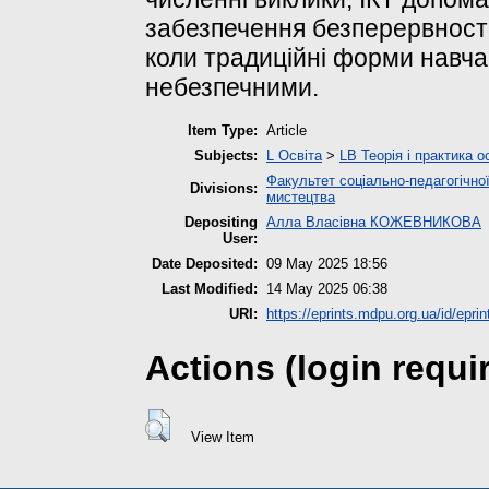
забезпечення безперервності 
коли традиційні форми навч
небезпечними.
Item Type:
Article
Subjects:
L Освіта
>
LB Теорія і практика о
Факультет соціально-педагогічної
Divisions:
мистецтва
Depositing
Алла Власівна КОЖЕВНИКОВА
User:
Date Deposited:
09 May 2025 18:56
Last Modified:
14 May 2025 06:38
URI:
https://eprints.mdpu.org.ua/id/epri
Actions (login requi
View Item