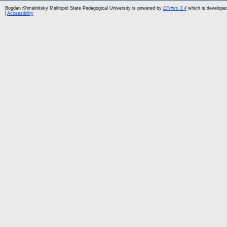
Bogdan Khmelnitsky Melitopol State Pedagogical University is powered by
EPrints 3.4
which is develope
|
Accessibility