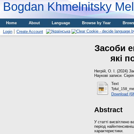
Bogdan Khmelnitsky Meli
Home
About
Language
Browse by Year
Brows
Login
Create Account
Засоби е
які п
Негрій, О. І.
(2024)
За
Наукові записи. Серія
Text
Tytul_158_me
Download (6
Abstract
У статті висвітлено в
період найінтенсивніш
характеристики.