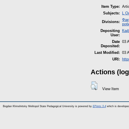
Item Type:
Arti
Subjects:
L О
Фак
Divisions:
роб
Depositing
Каф
User:
Date
03 
Deposited:
Last Modified:
03 
URI:
http
Actions (log
View Item
Bogdan Khmelnitsky Melitopol State Pedagogical University is powered by
EPrints 3.4
which is develope