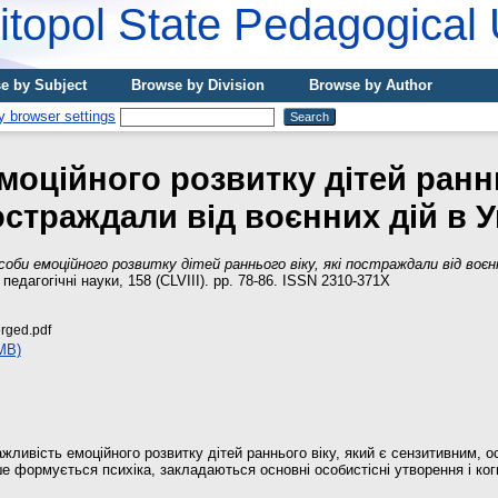
topol State Pedagogical 
e by Subject
Browse by Division
Browse by Author
моційного розвитку дітей раннь
остраждали від воєнних дій в У
соби емоційного розвитку дітей раннього віку, які постраждали від воєнни
 педагогічні науки, 158 (СLVIII). pp. 78-86. ISSN 2310-371Х
rged.pdf
MB)
ажливість емоційного розвитку дітей раннього віку, який є сензитивним, о
е формується психіка, закладаються основні особистісні утворення і ког