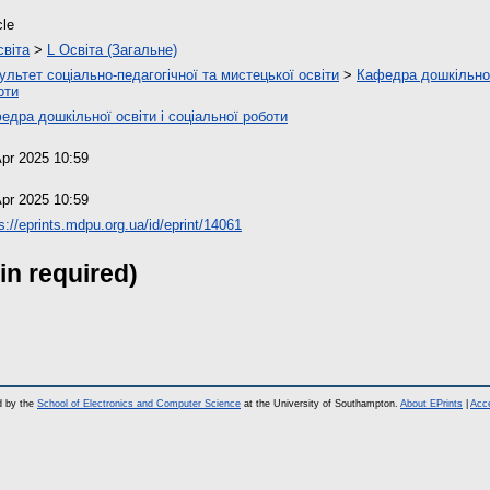
cle
світа
>
L Освіта (Загальне)
ультет соціально-педагогічної та мистецької освіти
>
Кафедра дошкільної 
оти
едра дошкільної освіти і соціальної роботи
Apr 2025 10:59
Apr 2025 10:59
s://eprints.mdpu.org.ua/id/eprint/14061
in required)
d by the
School of Electronics and Computer Science
at the University of Southampton.
About EPrints
|
Acce