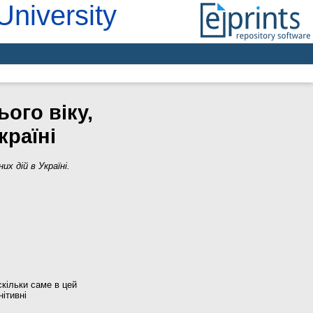
University
ого віку,
країні
х дій в Україні.
скільки саме в цей
нітивні