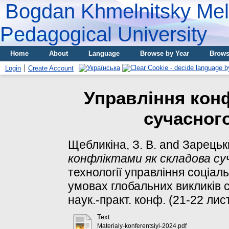
Bogdan Khmelnitsky Meli
Pedagogical University
Home
About
Language
Browse by Year
Brows
Login
Create Account
Управління кон
сучасног
Щебликіна, З. В.
and
Зарецьки
конфліктами як складова с
технології управління соціа
умовах глобальних викликів с
наук.-практ. конф. (21-22 лис
Text
Materialy-konferentsiyi-2024.pdf