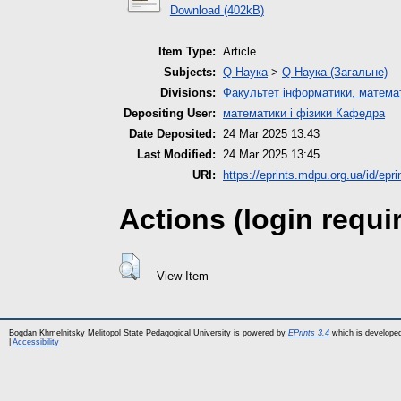
Download (402kB)
Item Type:
Article
Subjects:
Q Наука
>
Q Наука (Загальне)
Divisions:
Факультет інформатики, математ
Depositing User:
математики і фізики Кафедра
Date Deposited:
24 Mar 2025 13:43
Last Modified:
24 Mar 2025 13:45
URI:
https://eprints.mdpu.org.ua/id/epr
Actions (login requi
View Item
Bogdan Khmelnitsky Melitopol State Pedagogical University is powered by
EPrints 3.4
which is develope
|
Accessibility